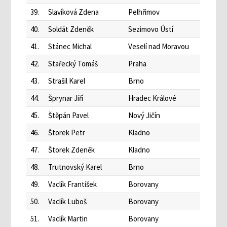
39.
Slavíková Zdena
Pelhřimov
40.
Soldát Zdeněk
Sezimovo Ústí
41.
Stánec Michal
Veselí nad Moravou
42.
Stařecký Tomáš
Praha
43.
Strašil Karel
Brno
44.
Šprynar Jiří
Hradec Králové
45.
Štěpán Pavel
Nový Jičín
46.
Štorek Petr
Kladno
47.
Štorek Zdeněk
Kladno
48.
Trutnovský Karel
Brno
49.
Vaclík František
Borovany
50.
Vaclík Luboš
Borovany
51.
Vaclík Martin
Borovany