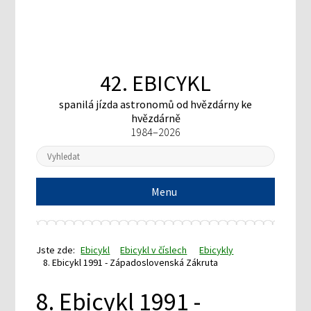
42. EBICYKL
spanilá jízda astronomů
od hvězdárny ke
hvězdárně
1984–2026
Menu
Jste zde:
Ebicykl
Ebicykl v číslech
Ebicykly
8. Ebicykl 1991 - Západoslovenská Zákruta
8. Ebicykl 1991 -