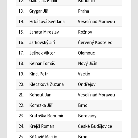
12.
Galuščák Kamil
Bohumín
13.
Grygar Jiří
Praha
14.
Hrbáčová Světlana
Veselí nad Moravou
15.
Janata Miroslav
Rožnov
16.
Jarkovský Jiří
Červený Kostelec
17.
Jelínek Viktor
Olomouc
18.
Kelnar Tomáš
Nový Jičín
19.
Kincl Petr
Vsetín
20.
Kleczková Zuzana
Ondřejov
21.
Kohout Jan
Veselí nad Moravou
22.
Komrska Jiří
Brno
23.
Kratoška Bohumír
Borovany
24.
Krejčí Roman
České Budějovice
25.
Křižovič Martin
Brno