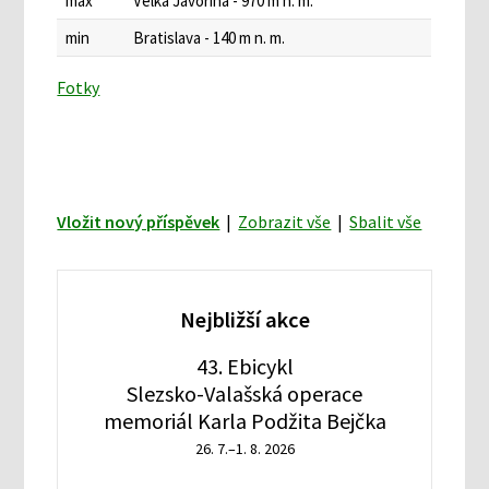
max
Velká Javorina - 970 m n. m.
min
Bratislava - 140 m n. m.
Fotky
Vložit nový příspěvek
|
Zobrazit vše
|
Sbalit vše
Nejbližší akce
43. Ebicykl
Slezsko-Valašská operace
memoriál Karla Podžita Bejčka
26. 7.–1. 8. 2026