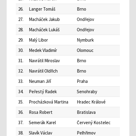
26.
Langer Tomáš
Brno
27.
Macháček Jakub
Ondřejov
28.
Macháček Lukáš
Ondřejov
29.
Malý Libor
Nymburk
30.
Medek Vladimír
Olomouc
31.
Navrátil Miroslav
Brno
32.
Navrátil Oldřich
Brno
33.
Neuman Jiří
Praha
34.
Peřestý Radek
Senohraby
35.
Procházková Martina
Hradec Králové
36.
Rosa Robert
Bratislava
37.
Semerák Karel
Červený Kostelec
38.
Slavík Václav
Pelhřimov