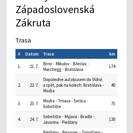
Západoslovenská
Zákruta
Trasa
#
Datum
Trasa
km
Brno - Mikulov - Břeclav -
1.
21. 7.
174
Marchegg - Bratislava
Dopoledne autobusem do Vídně
2.
22. 7.
a zpět, pak na kolech: Bratislava -
40
Modra
Modra - Trnava - Senica -
3.
23. 7.
75
Sobotište
Sobotište - Myjava - Bradlo -
4.
24. 7.
120
Javorina - Piešťany
Piešťany - Bezovec - Topolčany -