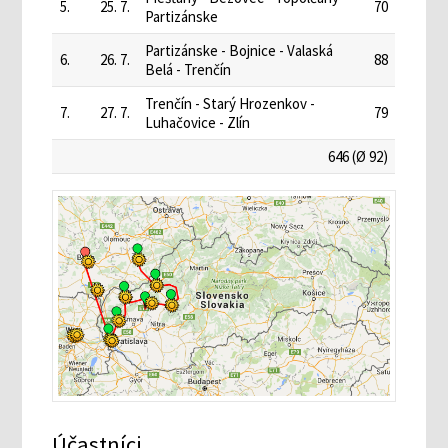
5.
25. 7.
70
Partizánske
Partizánske - Bojnice - Valaská
6.
26. 7.
88
Belá - Trenčín
Trenčín - Starý Hrozenkov -
7.
27. 7.
79
Luhačovice - Zlín
646 (Ø 92)
Účastníci