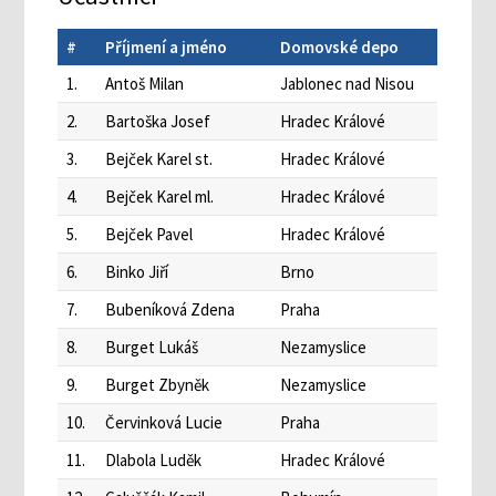
#
Příjmení a jméno
Domovské depo
1.
Antoš Milan
Jablonec nad Nisou
2.
Bartoška Josef
Hradec Králové
3.
Bejček Karel st.
Hradec Králové
4.
Bejček Karel ml.
Hradec Králové
5.
Bejček Pavel
Hradec Králové
6.
Binko Jiří
Brno
7.
Bubeníková Zdena
Praha
8.
Burget Lukáš
Nezamyslice
9.
Burget Zbyněk
Nezamyslice
10.
Červinková Lucie
Praha
11.
Dlabola Luděk
Hradec Králové