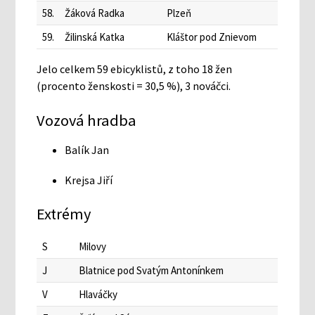
58.
Žáková Radka
Plzeň
59.
Žilinská Katka
Kláštor pod Znievom
Jelo celkem 59 ebicyklistů, z toho 18 žen
(procento ženskosti = 30,5 %), 3 nováčci.
Vozová hradba
Balík Jan
Krejsa Jiří
Extrémy
S
Milovy
J
Blatnice pod Svatým Antonínkem
V
Hlaváčky