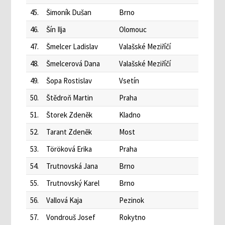
45.
Šimoník Dušan
Brno
46.
Šín Ilja
Olomouc
47.
Šmelcer Ladislav
Valašské Meziříčí
48.
Šmelcerová Dana
Valašské Meziříčí
49.
Šopa Rostislav
Vsetín
50.
Štědroň Martin
Praha
51.
Štorek Zdeněk
Kladno
52.
Tarant Zdeněk
Most
53.
Töröková Erika
Praha
54.
Trutnovská Jana
Brno
55.
Trutnovský Karel
Brno
56.
Vallová Kaja
Pezinok
57.
Vondrouš Josef
Rokytno