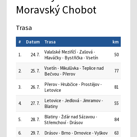
Moravský Chobot
Trasa
#
Datum
Trasa
km
Valašské Meziříčí - Zašová -
1.
24. 7.
50
Hlaváčky - Bystřička - Vsetín
Vsetín - Mikulůvka - Teplice nad
2.
25. 7.
77
Bečvou - Přerov
Přerov - Hrubčice - Prostějov -
3.
26. 7.
81
Letovice
Letovice - Jedlová - Jimramov -
4.
27. 7.
55
Blatiny
Blatiny - Žďár nad Sázavou -
5.
28. 7.
84
Střemchoví - Drásov
6.
29. 7.
Drásov - Brno - Drnovice - Vyškov
63