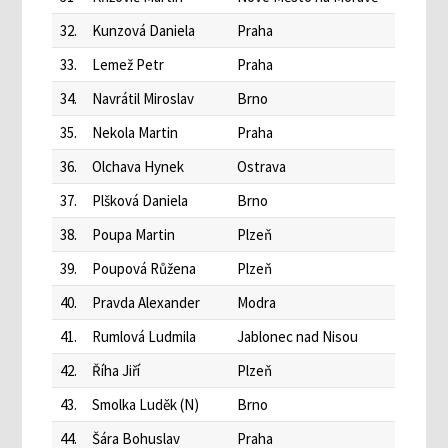
32.
Kunzová Daniela
Praha
33.
Lemež Petr
Praha
34.
Navrátil Miroslav
Brno
35.
Nekola Martin
Praha
36.
Olchava Hynek
Ostrava
37.
Plšková Daniela
Brno
38.
Poupa Martin
Plzeň
39.
Poupová Růžena
Plzeň
40.
Pravda Alexander
Modra
41.
Rumlová Ludmila
Jablonec nad Nisou
42.
Říha Jiří
Plzeň
43.
Smolka Luděk (N)
Brno
44.
Šára Bohuslav
Praha