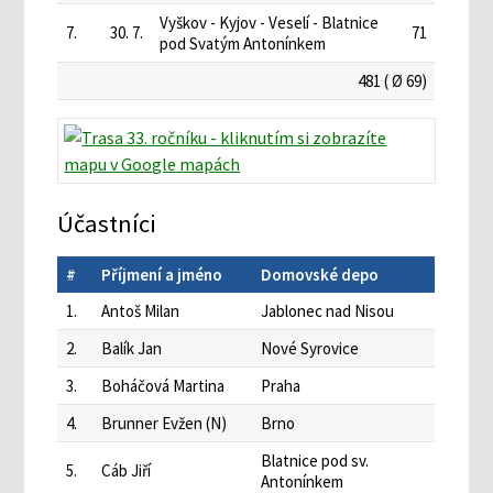
Vyškov - Kyjov - Veselí - Blatnice
7.
30. 7.
71
pod Svatým Antonínkem
481 ( Ø 69)
Účastníci
#
Příjmení a jméno
Domovské depo
1.
Antoš Milan
Jablonec nad Nisou
2.
Balík Jan
Nové Syrovice
3.
Boháčová Martina
Praha
4.
Brunner Evžen (N)
Brno
Blatnice pod sv.
5.
Cáb Jiří
Antonínkem