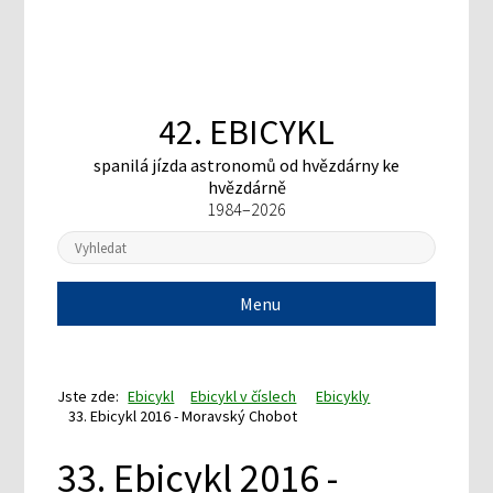
42. EBICYKL
spanilá jízda astronomů
od hvězdárny ke
hvězdárně
1984–2026
Menu
Jste zde:
Ebicykl
Ebicykl v číslech
Ebicykly
33. Ebicykl 2016 - Moravský Chobot
33. Ebicykl 2016 -