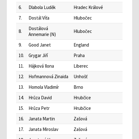
6.
Dlabola Luděk
Hradec Králové
7.
Dostál Víťa
Hlubočec
Dostálová
8.
Hlubočec
Annemarie (N)
9.
Good Janet
England
10.
Grygar Jiří
Praha
11.
Hájková Ilona
Liberec
12.
Hofmannová Zinaida
Unhošť
13.
Homola Vladimír
Brno
14.
Hrůza David
Hrubčice
15.
Hrůza Petr
Hrubčice
16.
Janata Martin
Zašová
17.
Janata Miroslav
Zašová