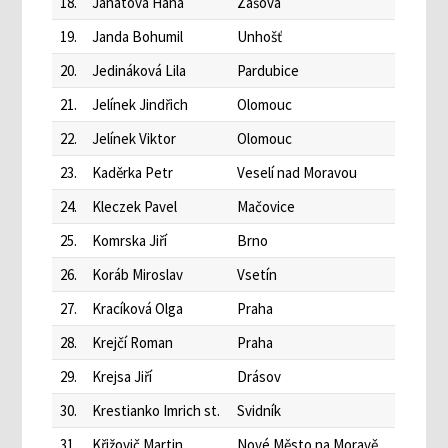
18.
Janatová Hana
Zašová
19.
Janda Bohumil
Unhošť
20.
Jedináková Lila
Pardubice
21.
Jelínek Jindřich
Olomouc
22.
Jelínek Viktor
Olomouc
23.
Kaděrka Petr
Veselí nad Moravou
24.
Kleczek Pavel
Mačovice
25.
Komrska Jiří
Brno
26.
Koráb Miroslav
Vsetín
27.
Kracíková Olga
Praha
28.
Krejčí Roman
Praha
29.
Krejsa Jiří
Drásov
30.
Krestianko Imrich st.
Svidník
31
Křižovič Martin
Nové Město na Moravě