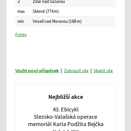
Z
Žďár nad Sázavou
max
Sklené (774 m)
min
Veselí nad Moravou (168 m)
Fotky
Vložit nový příspěvek
|
Zobrazit vše
|
Sbalit vše
Nejbližší akce
43. Ebicykl
Slezsko-Valašská operace
memoriál Karla Podžita Bejčka