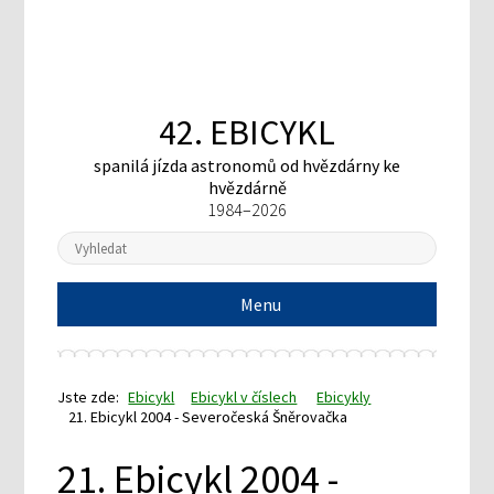
42. EBICYKL
spanilá jízda astronomů
od hvězdárny ke
hvězdárně
1984–2026
Menu
Jste zde:
Ebicykl
Ebicykl v číslech
Ebicykly
21. Ebicykl 2004 - Severočeská Šněrovačka
21. Ebicykl 2004 -