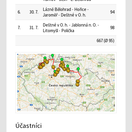
Lázně Bělohrad - Hořice -
6.
30. 7.
94
Jaroměř - Deštné v O. h.
Deštné v O. h. - Jablonná n. O. -
7.
31. 7.
98
Litomyšl - Polička
667 (Ø 95)
Účastníci