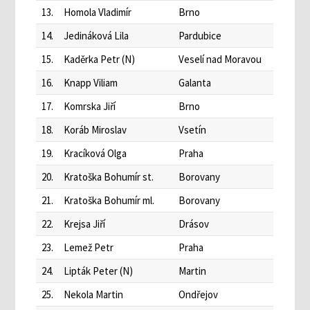
13.
Homola Vladimír
Brno
14.
Jedináková Lila
Pardubice
15.
Kaděrka Petr (N)
Veselí nad Moravou
16.
Knapp Viliam
Galanta
17.
Komrska Jiří
Brno
18.
Koráb Miroslav
Vsetín
19.
Kracíková Olga
Praha
20.
Kratoška Bohumír st.
Borovany
21.
Kratoška Bohumír ml.
Borovany
22.
Krejsa Jiří
Drásov
23.
Lemež Petr
Praha
24.
Lipták Peter (N)
Martin
25.
Nekola Martin
Ondřejov