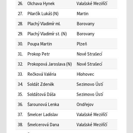
26.
Olchava Hynek
Valašské Meziříčí
27.
Pilarčík Lukáš (N)
Martin
28.
Plachý Vladimír ml.
Borovany
29.
Plachý Vladimír st. (N)
Borovany
30.
Poupa Martin
Plzeň
31.
Prokop Petr
Nové Strašecí
32.
Prokopová Jaroslava (N)
Nové Strašecí
33.
Rečková Valéria
Hlohovec
34.
Soldát Zdeněk
Sezimovo Ústí
35.
Soldátová Dáša
Sezimovo Ústí
36.
Šarounová Lenka
Ondřejov
37.
Šmelcer Ladislav
Valašské Meziříčí
38.
Šmelcerová Dana
Valašské Meziříčí