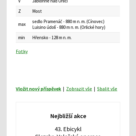
V
Jablonné nad Orlicí
Z
Most
sedlo Pramenáč - 880 m n. m. (Cínovec)
max
Luisino údolí - 880 m n. m. (Orlické hory)
min
Hřensko - 128 m n. m.
Fotky
Vložit nový příspěvek
|
Zobrazit vše
|
Sbalit vše
Nejbližší akce
43. Ebicykl