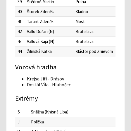
39.
Štědroň Martin
Praha
40.
Štorek Zdeněk
Kladno
41.
Tarant Zdeněk
Most
42.
Vallo Dušan (N)
Bratislava
43.
Vallová Kaja (N)
Bratislava
44.
Žilinská Katka
Kláštor pod Znievom
Vozová hradba
Krejsa Jiří - Drásov
Dostál Víťa - Hlubočec
Extrémy
S
Sněžná (Krásná Lípa)
J
Polička