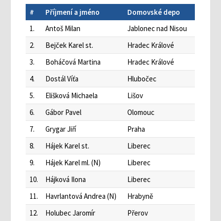
#
Příjmení a jméno
Domovské depo
1.
Antoš Milan
Jablonec nad Nisou
2.
Bejček Karel st.
Hradec Králové
3.
Boháčová Martina
Hradec Králové
4.
Dostál Víťa
Hlubočec
5.
Elišková Michaela
Lišov
6.
Gábor Pavel
Olomouc
7.
Grygar Jiří
Praha
8.
Hájek Karel st.
Liberec
9.
Hájek Karel ml. (N)
Liberec
10.
Hájková Ilona
Liberec
11.
Havrlantová Andrea (N)
Hrabyně
12.
Holubec Jaromír
Přerov