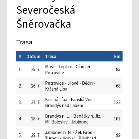
Severočeská
Šněrovačka
Trasa
#
Datum
Trasa
km
Most - Teplice - Cínovec -
1.
25. 7.
85
Petrovice
Petrovice - Jílové - Děčín -
2.
26. 7.
68
Krásná Lípa
Krásná Lípa - Panská Ves -
3.
27. 7.
122
Brandýs nad Labem
Brandýs n. L. - Benátky n. Jiz. -
4.
28. 7.
101
Ml. Boleslav - Jablonec
Jablonec n. N. - Žel. Brod -
5.
29. 7.
99
Turnov - Jičín - L. Bělohrad