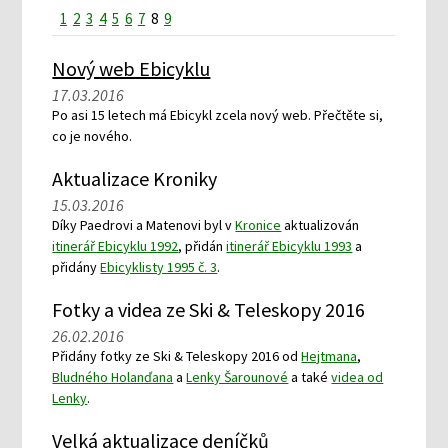
1
2
3
4
5
6
7
8
9
Nový web Ebicyklu
17.03.2016
Po asi 15 letech má Ebicykl zcela nový web. Přečtěte si,
co je nového.
Aktualizace Kroniky
15.03.2016
Díky Paedrovi a Matenovi byl v
Kronice
aktualizován
itinerář Ebicyklu 1992
, přidán
itinerář Ebicyklu 1993
a
přidány
Ebicyklisty 1995 č. 3
.
Fotky a videa ze Ski & Teleskopy 2016
26.02.2016
Přidány fotky ze Ski & Teleskopy 2016 od
Hejtmana
,
Bludného Holanďana
a
Lenky Šarounové
a také
videa od
Lenky
.
Velká aktualizace deníčků