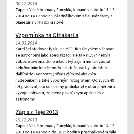
30.12.2014
Zápis z Valné hromady Ebicyklu, konané v sobotu 13. 12.
2014 od 14:12 hodin v přednáškovém sále Hvězdárny a
planetária v Hradci Králové.
Vzpomínka na OttakarLa
14.03.2014
Karel šel studovat fyziku na MFF UK s úmyslem věnovat
se astronomii jako specializaci, ale ta v r. 1974 nebyla
vůbec otevřena. Jeho mladistvý zájem mu tak zůstal
celoživotním koníčkem. Ve skutečnosti byl obdařen i
dalšími dovednostmi; především byl aktivním
hudebníkem a také výborným fotografem. Od svých 40
let pracoval jako soukromý podnikatel v oboru měření a
vývoje softwaru, zejména pak různým aplikacím v
astronomii.
Zápis z Reje 2013
19.12.2013
Zápis z Valné hromady Ebicyklu, konané v sobotu 14. 12.
2013 od 14:40 hodin do 18:15 hodin v přednáškovém sále