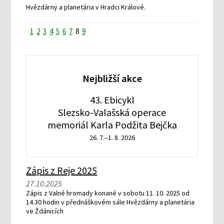
Hvězdárny a planetária v Hradci Králové.
1
2
3
4
5
6
7
8
9
Nejbližší akce
43. Ebicykl
Slezsko-Valašská operace
memoriál Karla Podžita Bejčka
26. 7.–1. 8. 2026
Zápis z Reje 2025
27.10.2025
Zápis z Valné hromady konané v sobotu 11. 10. 2025 od
14.30 hodin v přednáškovém sále Hvězdárny a planetária
ve Ždánicích