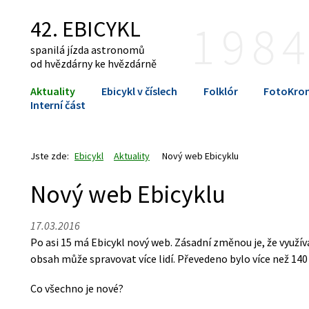
42. EBICYKL
198
spanilá jízda astronomů
od hvězdárny ke hvězdárně
Aktuality
Ebicykl v číslech
Folklór
FotoKron
Interní část
Jste zde:
Ebicykl
Aktuality
Nový web Ebicyklu
Nový web Ebicyklu
17.03.2016
Po asi 15 má Ebicykl nový web. Zásadní změnou je, že využív
obsah může spravovat více lidí. Převedeno bylo více než 140
Co všechno je nové?