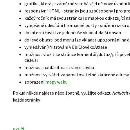
grafika, která je záměrně strohá včetně nové úvodní 
responzivní HTML - stránky jsou uzpůsobeny i pro pr
každý ročník má svou stránku i s mapkou odkazující 
vylepšené odesílání hromadné pošty - snížení rizika 
do interní části lze jednoduše vkládat další obsah
do levé oblasti pod menu lze vkládat upozornění na d
vyhledávání/filtrování v EbiČlověkoAtlase
možnost vložit ke stránce komentář/dotaz/příspěvek 
diskusi
možnost nahlásit na stránce chybu
možnost vytvářet zapamatovatelné zkrácené adresy
zobrazení
mapy webu
Pokud někde najdete něco špatně, využijte odkazu
Nahlásit 
každé stránky.
« zpět