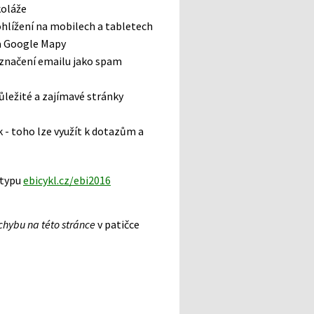
koláže
ohlížení na mobilech a tabletech
na Google Mapy
označení emailu jako spam
ůležité a zajímavé stránky
- toho lze využít k dotazům a
 typu
ebicykl.cz/ebi2016
chybu na této stránce
v patičce