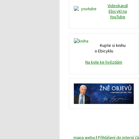
Videokanál
Ebicykl na
YouTube
Kupte si knihu
o Ebicyklu
Na kole ke hvězdám
mapa webu
|
Přihlášení do interní čá