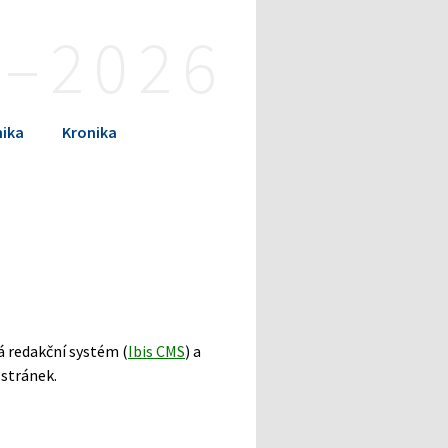
4–2026
ika
Kronika
á redakční systém (
Ibis CMS
) a
 stránek.