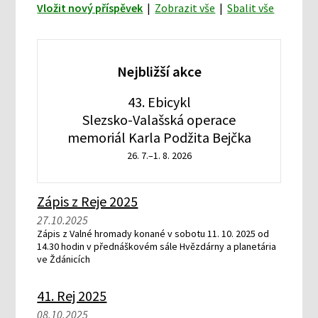
Vložit nový příspěvek
|
Zobrazit vše
|
Sbalit vše
Nejbližší akce
43. Ebicykl
Slezsko-Valašská operace
memoriál Karla Podžita Bejčka
26. 7.–1. 8. 2026
Zápis z Reje 2025
27.10.2025
Zápis z Valné hromady konané v sobotu 11. 10. 2025 od
14.30 hodin v přednáškovém sále Hvězdárny a planetária
ve Ždánicích
41. Rej 2025
08.10.2025