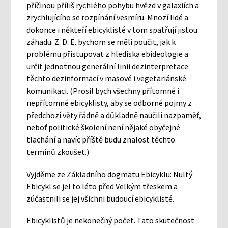
příčinou příliš rychlého pohybu hvězd v galaxiích a
zrychlujícího se rozpínání vesmíru. Mnozí lidé a
dokonce i někteří ebicyklisté v tom spatřují jistou
záhadu. Z. D. E. bychom se měli poučit, jak k
problému přistupovat z hlediska ebideologie a
určit jednotnou generální linii dezinterpretace
těchto dezinformací v masové i vegetariánské
komunikaci. (Prosil bych všechny přítomné i
nepřítomné ebicyklisty, aby se odborné pojmy z
předchozí věty řádně a důkladně naučili nazpaměť,
neboť politické školení není nějaké obyčejné
tlachání a navíc příště budu znalost těchto
termínů zkoušet.)
Vyjděme ze Základního dogmatu Ebicyklu: Nultý
Ebicykl se jel to léto před Velkým třeskem a
zúčastnili se jej všichni budoucí ebicyklisté.
Ebicyklistů je nekonečný počet. Tato skutečnost