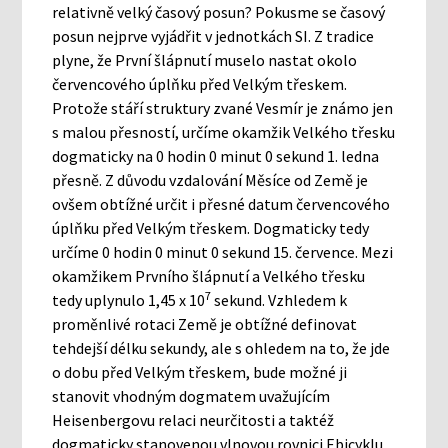
relativně velký časový posun? Pokusme se časový
posun nejprve vyjádřit v jednotkách SI. Z tradice
plyne, že První šlápnutí muselo nastat okolo
červencového úplňku před Velkým třeskem.
Protože stáří struktury zvané Vesmír je známo jen
s malou přesností, určíme okamžik Velkého třesku
dogmaticky na 0 hodin 0 minut 0 sekund 1. ledna
přesně. Z důvodu vzdalování Měsíce od Země je
ovšem obtížné určit i přesné datum červencového
úplňku před Velkým třeskem. Dogmaticky tedy
určíme 0 hodin 0 minut 0 sekund 15. července. Mezi
okamžikem Prvního šlápnutí a Velkého třesku
7
tedy uplynulo 1,45 x 10
sekund. Vzhledem k
proměnlivé rotaci Země je obtížné definovat
tehdejší délku sekundy, ale s ohledem na to, že jde
o dobu před Velkým třeskem, bude možné ji
stanovit vhodným dogmatem uvažujícím
Heisenbergovu relaci neurčitosti a taktéž
dogmaticky stanovenou vlnovou rovnici Ebicyklu.