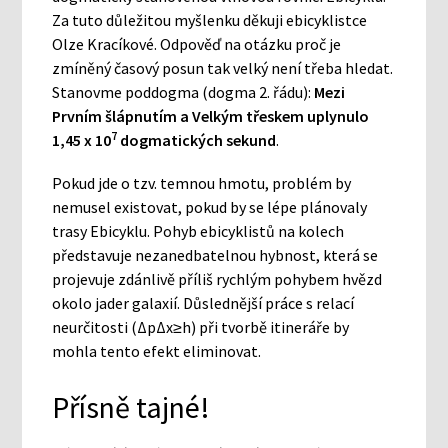
Za tuto důležitou myšlenku děkuji ebicyklistce
Olze Kracíkové. Odpověď na otázku proč je
zmíněný časový posun tak velký není třeba hledat.
Stanovme poddogma (dogma 2. řádu):
Mezi
Prvním šlápnutím a Velkým třeskem uplynulo
7
1,45 x 10
dogmatických sekund
.
Pokud jde o tzv. temnou hmotu, problém by
nemusel existovat, pokud by se lépe plánovaly
trasy Ebicyklu. Pohyb ebicyklistů na kolech
představuje nezanedbatelnou hybnost, která se
projevuje zdánlivě příliš rychlým pohybem hvězd
okolo jader galaxií. Důslednější práce s relací
neurčitosti (ΔpΔx≥h) při tvorbě itineráře by
mohla tento efekt eliminovat.
Přísně tajné!