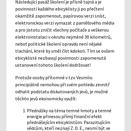
Následující pasáž školení je přísně tajná a je
povinností každého ebicyklisty ji po přečtení
okamžitě zapomenout, papírovou verzi sníst,
elektronickou verzi vymazat z paměťového média
a pro jistotu zničit všechny počítače a veškerou
elektroinstalaci v okruhu nejméně 30 kilometrů,
neboť politické školení opravdu není nějaké
tlachání, které by směl číst kdokoli. Tím se ovšem
ebicyklisté nezbavují povinnosti zapomenutá
ustanovení tohoto školení dodržovat!
Protože osoby přítomné v tzv. Vesmíru
principiálně nemohou při svém pohledu zevnitř
odhalit podstatu diskutovaných jevů, je možné
těchto jevů ekonomicky využít:
Přednášky na téma temné hmoty a temné
energie přinesou přímý finanční efekt
přednášejícím ebicyklistům. Parazitujícím
vědcům, kteří neznají Z. D. E., nesmí být ve