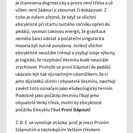
je stanovena dogmaticky a proto není třeba a už
vůbec není žádoucí ji zkoumat či dokazovat. Z
toho je ovšem zřejmé, že když se všichni
ebicyklisté při startu nultého ročníku opřeli do
pedálů, vyvinuli takovou energii, že gravitace
neměla šanci odolat a počáteční singularita
musela být nutně porušena. Jelikož všichni
ebicyklisté neustále trénují a zvyšují svoje výkony,
je logické, že rozpínání Vesmíru bude neustále
zrychlovat. Protože se první šlápnutí do pedálů
ukázalo být tak významným okamžikem, že si
jeho důsledků všimli i obyvatelé Vesmíru, navrhuji
zavést toto označení jako ebideologický termín.
Podobně jako počátku Vesmíru říkají jeho
obyvatelé Velký třesk, mohli by ebicyklisté
počátku Ebicyklu říkat
První šlápnutí
.
Z. D. E. se vynořuje otázka: proč je mezi Prvním
šlápnutím a následujícím Velkým třeskem