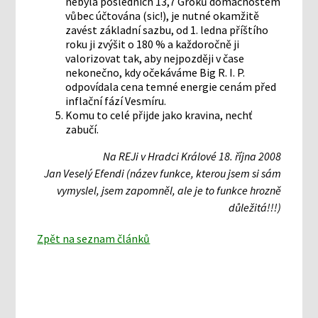
nebyla posledních 13,7 Groků domácnostem
vůbec účtována (sic!), je nutné okamžitě
zavést základní sazbu, od 1. ledna příštího
roku ji zvýšit o 180 % a každoročně ji
valorizovat tak, aby nejpozději v čase
nekonečno, kdy očekáváme Big R. I. P.
odpovídala cena temné energie cenám před
inflační fází Vesmíru.
Komu to celé přijde jako kravina, nechť
zabučí.
Na REJi v Hradci Králové 18. října 2008
Jan Veselý Efendi (název funkce, kterou jsem si sám
vymyslel, jsem zapomněl, ale je to funkce hrozně
důležitá!!!)
Zpět na seznam článků