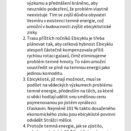
výzkumu a přednášení bráněno, aby
nevzniklo podezření, že problém vlastně
neexistuje. Tím se zvýší důvěra obyvatel
Vesmíru v existenci temné energie, což
umožní v budoucnosti zvýšit ebicyklistické
zisky.
Trasu příštích ročníků Ebicyklu je třeba
plánovat tak, aby celková hybnost Ebicyklu
alespoň částečně kompenzovala příliš
rychlou rotaci galaxií, čímž eliminujeme
problém temné hmoty. To nám umožní
soustředit se plně na temnou energii jako
jedinou komoditu.
Ebicyklisté, již mají možnost, musí se
podílet na vědeckých výzkumech problému
temné energie, především na těch, za které
si vědci hodlají udělit onu směšnou cenu
pojmenovanou po jistém vynálezci
třaskavin. Nejméně 101 % takto dosaženého
ekonomického zisku jsou ebicyklisté povinni
odvádět Strážci měšce.
Protože temná energie, jak se zjistilo,