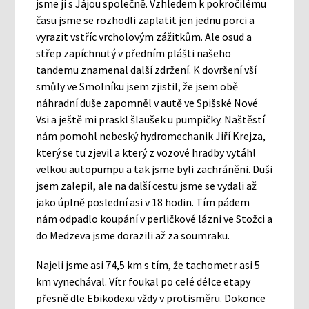
jsme ji s Jájou společně. Vzhledem k pokročilému
času jsme se rozhodli zaplatit jen jednu porci a
vyrazit vstříc vrcholovým zážitkům. Ale osud a
střep zapíchnutý v předním plášti našeho
tandemu znamenal další zdržení. K dovršení vší
smůly ve Smolníku jsem zjistil, že jsem obě
náhradní duše zapomněl v autě ve Spišské Nové
Vsi a ještě mi praskl šlaušek u pumpičky. Naštěstí
nám pomohl nebeský hydromechanik Jiří Krejza,
který se tu zjevil a který z vozové hradby vytáhl
velkou autopumpu a tak jsme byli zachráněni. Duši
jsem zalepil, ale na další cestu jsme se vydali až
jako úplně poslední asi v 18 hodin. Tím pádem
nám odpadlo koupání v perličkové lázni ve Stožci a
do Medzeva jsme dorazili až za soumraku.
Najeli jsme asi 74,5 km s tím, že tachometr asi 5
km vynechával. Vítr foukal po celé délce etapy
přesně dle Ebikodexu vždy v protisměru. Dokonce