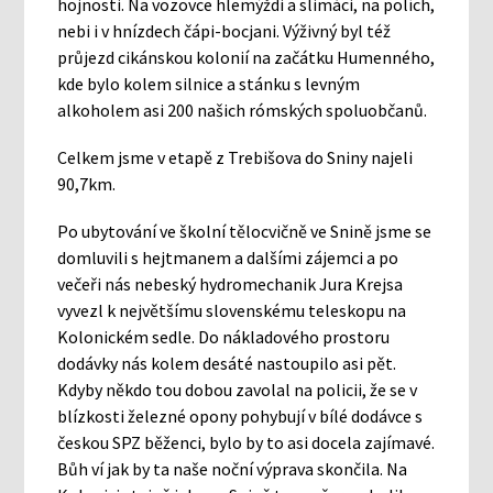
hojnosti. Na vozovce hlemýždi a slimáci, na polích,
nebi i v hnízdech čápi-bocjani. Výživný byl též
průjezd cikánskou kolonií na začátku Humenného,
kde bylo kolem silnice a stánku s levným
alkoholem asi 200 našich rómských spoluobčanů.
Celkem jsme v etapě z Trebišova do Sniny najeli
90,7km.
Po ubytování ve školní tělocvičně ve Snině jsme se
domluvili s hejtmanem a dalšími zájemci a po
večeři nás nebeský hydromechanik Jura Krejsa
vyvezl k největšímu slovenskému teleskopu na
Kolonickém sedle. Do nákladového prostoru
dodávky nás kolem desáté nastoupilo asi pět.
Kdyby někdo tou dobou zavolal na policii, že se v
blízkosti železné opony pohybují v bílé dodávce s
českou SPZ běženci, bylo by to asi docela zajímavé.
Bůh ví jak by ta naše noční výprava skončila. Na