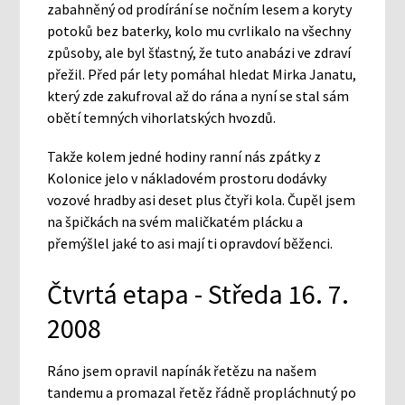
zabahněný od prodírání se nočním lesem a koryty
potoků bez baterky, kolo mu cvrlikalo na všechny
způsoby, ale byl šťastný, že tuto anabázi ve zdraví
přežil. Před pár lety pomáhal hledat Mirka Janatu,
který zde zakufroval až do rána a nyní se stal sám
obětí temných vihorlatských hvozdů.
Takže kolem jedné hodiny ranní nás zpátky z
Kolonice jelo v nákladovém prostoru dodávky
vozové hradby asi deset plus čtyři kola. Čupěl jsem
na špičkách na svém maličkatém plácku a
přemýšlel jaké to asi mají ti opravdoví běženci.
Čtvrtá etapa - Středa 16. 7.
2008
Ráno jsem opravil napínák řetězu na našem
tandemu a promazal řetěz řádně propláchnutý po