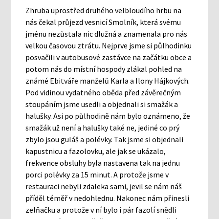
Zhruba uprostřed druhého velbloudího hrbu na
nás čekal průjezd vesnicí Smolník, která svému
jménu nezůstala nic dlužná a znamenala pro nás
velkou časovou ztrátu. Nejprve jsme si půlhodinku
posvačili v autobusové zastávce na začátku obce a
potom nás do místní hospody zlákal pohled na
známé Ebitváře manželů Karla a Ilony Hájkových.
Pod vidinou vydatného oběda před závěrečným
stoupáním jsme usedli a objednali si smažák a
halušky. Asi po půlhodině nám bylo oznámeno, že
smažák už není a halušky také ne, jediné co prý
zbylo jsou guláš a polévky. Tak jsme si objednali
kapustnicu a fazolovku, ale jak se ukázalo,
frekvence obsluhy byla nastavena tak na jednu
porci polévky za 15 minut. A protože jsme v
restauraci nebyli zdaleka sami, jevil se nám náš
příděl téměř v nedohlednu. Nakonec nám přinesli
zelňačku a protože v ní bylo i pár fazolí snědli