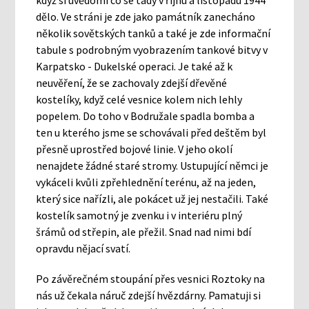
když si uvědomí co se tady v říjnu a listopadu 1944
dělo. Ve stráni je zde jako památník zanecháno
několik sovětských tanků a také je zde informační
tabule s podrobným vyobrazením tankové bitvy v
Karpatsko - Dukelské operaci. Je také až k
neuvěření, že se zachovaly zdejší dřevěné
kostelíky, když celé vesnice kolem nich lehly
popelem. Do toho v Bodružale spadla bomba a
ten u kterého jsme se schovávali před deštěm byl
přesně uprostřed bojové linie. V jeho okolí
nenajdete žádné staré stromy. Ustupující němci je
vykáceli kvůli zpřehlednění terénu, až na jeden,
který sice nařízli, ale pokácet už jej nestačili. Také
kostelík samotný je zvenku i v interiéru plný
šrámů od střepin, ale přežil. Snad nad nimi bdí
opravdu nějací svatí.
Po závěrečném stoupání přes vesnici Roztoky na
nás už čekala náruč zdejší hvězdárny. Pamatuji si