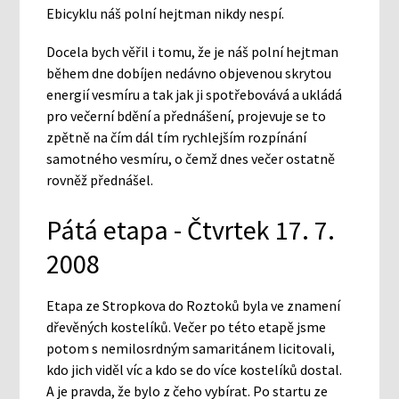
Ebicyklu náš polní hejtman nikdy nespí.
Docela bych věřil i tomu, že je náš polní hejtman
během dne dobíjen nedávno objevenou skrytou
energií vesmíru a tak jak ji spotřebovává a ukládá
pro večerní bdění a přednášení, projevuje se to
zpětně na čím dál tím rychlejším rozpínání
samotného vesmíru, o čemž dnes večer ostatně
rovněž přednášel.
Pátá etapa - Čtvrtek 17. 7.
2008
Etapa ze Stropkova do Roztoků byla ve znamení
dřevěných kostelíků. Večer po této etapě jsme
potom s nemilosrdným samaritánem licitovali,
kdo jich viděl víc a kdo se do více kostelíků dostal.
A je pravda, že bylo z čeho vybírat. Po startu ze