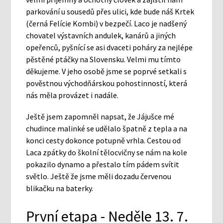
parkování u sousedů přes ulici, kde bude náš Krtek
(černá Felície Kombi) v bezpečí. Laco je nadšený
chovatel výstavních andulek, kanárů a jiných
opeřenců, pyšnící se asi dvaceti poháry za nejlépe
pěstěné ptáčky na Slovensku. Velmi mu tímto
děkujeme. V jeho osobě jsme se poprvé setkali s
pověstnou východňárskou pohostinností, která
nás měla provázet i nadále.
Ještě jsem zapomněl napsat, že Jájušce mé
chudince malinké se udělalo špatně z tepla a na
konci cesty dokonce potupně vrhla. Cestou od
Laca zpátky do školní tělocvičny se nám na kole
pokazilo dynamo a přestalo tím pádem svítit
světlo. Ještě že jsme měli dozadu červenou
blikačku na baterky.
První etapa - Neděle 13. 7.