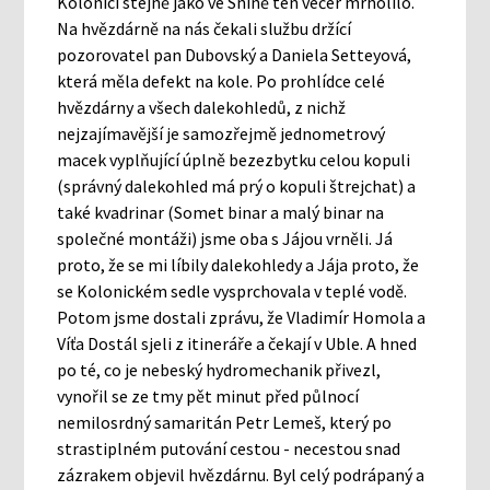
Kolonici stejně jako ve Snině ten večer mrholilo.
Na hvězdárně na nás čekali službu držící
pozorovatel pan Dubovský a Daniela Setteyová,
která měla defekt na kole. Po prohlídce celé
hvězdárny a všech dalekohledů, z nichž
nejzajímavější je samozřejmě jednometrový
macek vyplňující úplně bezezbytku celou kopuli
(správný dalekohled má prý o kopuli štrejchat) a
také kvadrinar (Somet binar a malý binar na
společné montáži) jsme oba s Jájou vrněli. Já
proto, že se mi líbily dalekohledy a Jája proto, že
se Kolonickém sedle vysprchovala v teplé vodě.
Potom jsme dostali zprávu, že Vladimír Homola a
Víťa Dostál sjeli z itineráře a čekají v Uble. A hned
po té, co je nebeský hydromechanik přivezl,
vynořil se ze tmy pět minut před půlnocí
nemilosrdný samaritán Petr Lemeš, který po
strastiplném putování cestou - necestou snad
zázrakem objevil hvězdárnu. Byl celý podrápaný a