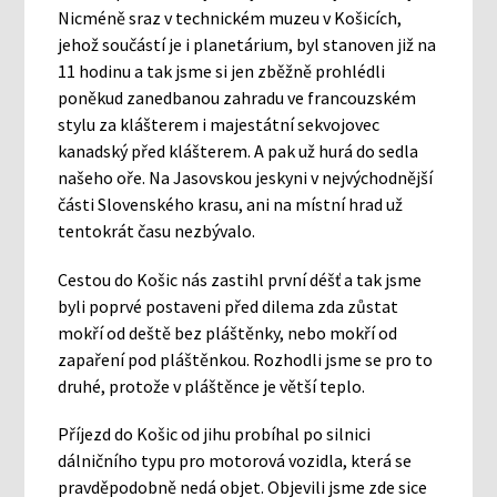
Nicméně sraz v technickém muzeu v Košicích,
jehož součástí je i planetárium, byl stanoven již na
11 hodinu a tak jsme si jen zběžně prohlédli
poněkud zanedbanou zahradu ve francouzském
stylu za klášterem i majestátní sekvojovec
kanadský před klášterem. A pak už hurá do sedla
našeho oře. Na Jasovskou jeskyni v nejvýchodnější
části Slovenského krasu, ani na místní hrad už
tentokrát času nezbývalo.
Cestou do Košic nás zastihl první déšť a tak jsme
byli poprvé postaveni před dilema zda zůstat
mokří od deště bez pláštěnky, nebo mokří od
zapaření pod pláštěnkou. Rozhodli jsme se pro to
druhé, protože v pláštěnce je větší teplo.
Příjezd do Košic od jihu probíhal po silnici
dálničního typu pro motorová vozidla, která se
pravděpodobně nedá objet. Objevili jsme zde sice