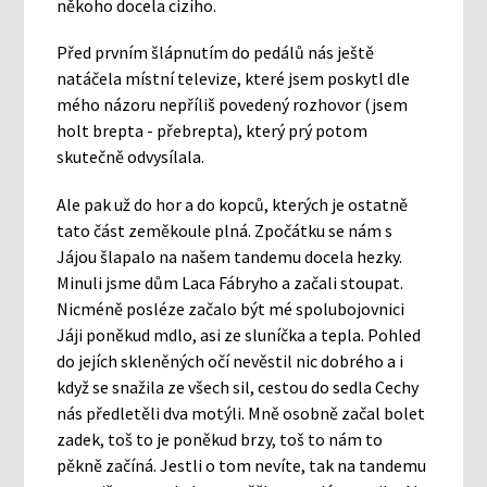
někoho docela cizího.
Před prvním šlápnutím do pedálů nás ještě
natáčela místní televize, které jsem poskytl dle
mého názoru nepříliš povedený rozhovor (jsem
holt brepta - přebrepta), který prý potom
skutečně odvysílala.
Ale pak už do hor a do kopců, kterých je ostatně
tato část zeměkoule plná. Zpočátku se nám s
Jájou šlapalo na našem tandemu docela hezky.
Minuli jsme dům Laca Fábryho a začali stoupat.
Nicméně posléze začalo být mé spolubojovnici
Jáji poněkud mdlo, asi ze sluníčka a tepla. Pohled
do jejích skleněných očí nevěstil nic dobrého a i
když se snažila ze všech sil, cestou do sedla Cechy
nás předletěli dva motýli. Mně osobně začal bolet
zadek, toš to je poněkud brzy, toš to nám to
pěkně začíná. Jestli o tom nevíte, tak na tandemu