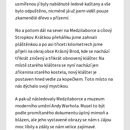
usmířenou jí byly nabídnuté ledové kaštany a vše
bylo odpuštěno, nicméně já už jsem viděl pouze
zkamenělé dřevo v přízemí.
No a potom dál na sever na Medzilaborce a cílový
Stropkov. Krátkou přeháňku jsme zahnali
pláštěnkou a po asi třiceti kilometrech jsme
přijeli na okraj obce Krásný Brod, kde se nachází
třikrát zničený a třikrát obnovený klášter. Na
místě starého kláštera se nyní nachází jen
zřícenina starého kostela, nový klášter je
postaven hned vedle za kopečkem. Toto místo na
nás dýchalo svojí mystikou.
A pak už následovaly Medzilaborce a muzeum
moderního umění Andy Warhola. Musel to být
podle promítaného dokumentu úplný mimoň a
blázen, ale jeho vystavené obrazy se nám s Jájou
moc líbily a zdály se nám velice zajímavé.