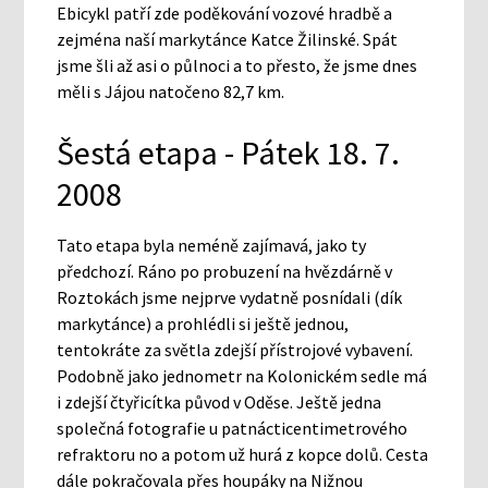
Ebicykl patří zde poděkování vozové hradbě a
zejména naší markytánce Katce Žilinské. Spát
jsme šli až asi o půlnoci a to přesto, že jsme dnes
měli s Jájou natočeno 82,7 km.
Šestá etapa - Pátek 18. 7.
2008
Tato etapa byla neméně zajímavá, jako ty
předchozí. Ráno po probuzení na hvězdárně v
Roztokách jsme nejprve vydatně posnídali (dík
markytánce) a prohlédli si ještě jednou,
tentokráte za světla zdejší přístrojové vybavení.
Podobně jako jednometr na Kolonickém sedle má
i zdejší čtyřicítka původ v Oděse. Ještě jedna
společná fotografie u patnácticentimetrového
refraktoru no a potom už hurá z kopce dolů. Cesta
dále pokračovala přes houpáky na Nižnou