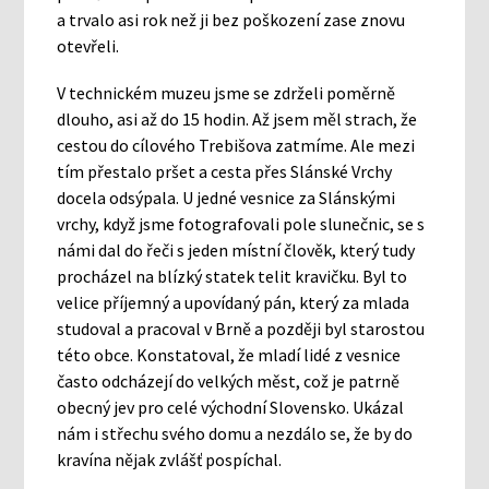
a trvalo asi rok než ji bez poškození zase znovu
otevřeli.
V technickém muzeu jsme se zdrželi poměrně
dlouho, asi až do 15 hodin. Až jsem měl strach, že
cestou do cílového Trebišova zatmíme. Ale mezi
tím přestalo pršet a cesta přes Slánské Vrchy
docela odsýpala. U jedné vesnice za Slánskými
vrchy, když jsme fotografovali pole slunečnic, se s
námi dal do řeči s jeden místní člověk, který tudy
procházel na blízký statek telit kravičku. Byl to
velice příjemný a upovídaný pán, který za mlada
studoval a pracoval v Brně a později byl starostou
této obce. Konstatoval, že mladí lidé z vesnice
často odcházejí do velkých měst, což je patrně
obecný jev pro celé východní Slovensko. Ukázal
nám i střechu svého domu a nezdálo se, že by do
kravína nějak zvlášť pospíchal.