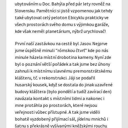
ubytováním u Doc. Bahýla před pár lety rovněž na
Slovensku. Pamětníci si jistě vzpomenou jak tehdy
také ubytoval celý peloton Ebicyklu prakticky ve
všech prostorách svého domu s výjimkou garáže,
kde však neměl planetárium, nýbrž urychlovač!
První naší zastávkou na cestě byl Jasov. Nejprve
jsme úspěšně minuli "rómskou čtvrť" kde po nás
minule házela místní drobotina kameny. Nyní zde
byl o poznání větší pořádek a tak jsme bez úhony
zahnuli k místnímu slavnému premonstrátskému
klášteru, tč. v rekonstrukci. Jáji se podařil
husarský kousek, když se dostala do jinak uzavřené
budovy kláštera (bylo pondělí a tudíž zavírací den)
navázala kontakt s místními lidmi a nakonec i
mne protáhla po prostorách, které nejsou
veřejnosti vůbec přístupné. A tak jsme viděli
bohatě vyzdobený přijímací sál, jídelnu mnichů i
šatnu s překrásně vyšívanými kněžskými rouchy.