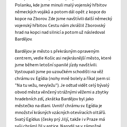
Polanku, kde jsme minuli malý vojenský hřbitov
německých vojáků a potom dál opět z kopce do
kopce na Zborov. Zde jsme navštívili další německý
vojenský hřbitov. Cestu nám zkrášlil Zborovský
hrad na kopci nad silnicí a potom už následoval
Bardějov.
Bardějov je město s překrásným opraveným
centrem, vedle Košic asi nejkrásnější město, které
jsme během letošní spanilé jízdy navštívili.
Vystoupali jsme po uzoučkém schodišti na věž
chrámu sv. Egídia (nohy mně bolely a říkal jsem si:
"Na tu vežu, nevyležu"). Je odtud vidět celý bývalý
obvod města věnčený strážnými věžemi a zbytky
hradebních zdí, zkrátka Bardějov byl jako
městečko na dlani. Uvnitř chrámu sv. Egídia je
množství krásných vzácných otevíracích oltářů.
Svatý Egídius (česky prý Jiljí, takže i v Praze má
svůj chrám) žil v antice. Narodil se v zámožné