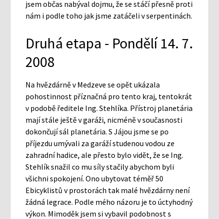
jsem občas nabýval dojmu, že se stáčí přesně proti
nám i podle toho jak jsme zatáčeli v serpentinách.
Druhá etapa - Pondělí 14. 7.
2008
Na hvězdárně v Medzeve se opět ukázala
pohostinnost příznačná pro tento kraj, tentokrát
v podobě ředitele Ing. Stehlíka. Přístroj planetária
mají stále ještě v garáži, nicméně v současnosti
dokončují sál planetária. S Jájou jsme se po
příjezdu umývali za garáží studenou vodou ze
zahradní hadice, ale přesto bylo vidět, že se Ing.
Stehlík snažil co mu síly stačily abychom byli
všichni spokojení. Ono ubytovat téměř 50
Ebicyklistů v prostorách tak malé hvězdárny není
žádná legrace. Podle mého názoru je to úctyhodný
výkon. Mimoděk jsem si vybavil podobnost s