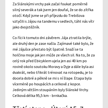
Za Slánskými vrchy pak začal foukat poměrně
silný severák a tak jsem jen doufal, že se do zítřka
otočí. Když jsme se při příjezdu do Trebišova
vztyčili s Jájou na tandemu v sedlech, táhl nás vítr
jako dvojstěžník.
Co říci k tomuto dni závěrem. Jája ztratila brýle,
ale druhý den je zase našla. Zajímavé také bylo, že
mé Jájušce přestalo být špatně. Snaží se ta
holčina moje jak jen může ze všech sil. Na to, že za
celý rok před Ebicyklem ujela jen asi 40 km po
rovině okolo soutoku Moravy a Dyje a dále byla asi
dvakrát, nebo třikrát trénovat na rotopedu, je to
docela dobré a pěkně se mi s ní šlape. Etapa byla
víceméně po houpácích a celkově z kopce.
Jediným větším stoupáním byly Slánské Vrchy.
Celková délka 95,5 km - brnkačka.