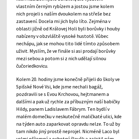
vlastním černým rybízem a jostou jsme kolem
nich projeli s naším dvoukolem na střeše bez
zastavení. Docela mi jich bylo líto. Zejména v
oblasti jižně od Královej Holi byli borůvky i houby
nabízeny v obzvláště vysoké hustotě. Vůbec
nechápu, jak se mohou tito lidé tímto způsobem
uživit. Myslím, že ve finále si asi prodají borůvky
mezi sebou a potom si z nich udělají silnou
čučoriedkovicu.
Kolem 20. hodiny jsme konečně přijeli do školy ve
Spišské Nové Vsi, kde jsme nechali bagáž,
pozdravili se s Evou Krchovou, hejtmanem a
dalšími a pak už rychle za příbuzným naší babičky
Hildy, panem Ladislavem Fábrym. Ten bydlí v
malém domečku v neskutečně maličkaté ulici, kde
na týden auto zaparkovat opravdu nelze. To už by
tam nikdo jiný prostě neprojel. Nicméně Laco byl
velmi příjemný a ochotný člověk a zajistil nám