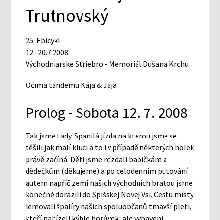
Trutnovský
25. Ebicykl
12.-20.7.2008
Východniarske Striebro - Memoriál Dušana Krchu
Očima tandemu Kája & Jája
Prolog - Sobota 12. 7. 2008
Tak jsme tady. Spanilá jízda na kterou jsme se
těšili jak malí kluci a to i v případě některých holek
právě začíná. Děti jsme rozdali babičkám a
dědečkům (děkujeme) a po celodenním putování
autem napříč zemí našich východních bratou jsme
konečně dorazili do Spišskej Novej Vsi. Cestu místy
lemovali špalíry našich spoluobčanů tmavší pleti,
kteří nabízeli kýble borůvek, ale vybaveni