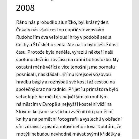
2008
Ráno nás probudilo sluníčko, byl krásný den.
Čekaly nás však cestou napříč slovenským
Rudohořím dva velbloudí hrby v podobě sedla
Cechy a Štóského sedla. Ale na to bylo ještě dost
času. Protože byla neděle, vyrazili někteří naši
spolunocležníci zavčasu na ranní bohoslužbu. My
ostatní méně věřící a více lenošní jsme pomalu
posnídali, naskládali Jiřímu Krejsovi vozovou
hradbu bágly a rozhýbali své kosti až cestou na
společný sraz na radnici. Přijetí u primátora bylo
velkolepé. Ve městě s největším okrouhlým
náměstím v Evropě a nejvyšší kostelní věží na
Slovensku jsme se všichni zvěčnili do pamětní
knihy a na pamětní fotografii a vyslechli v obřadní
síni zdravici z písní a mluveného slova. Doufám, že
motýli nebudou nevhodně mávat svými křidélky a