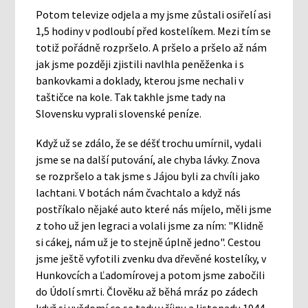
Potom televize odjela a my jsme zůstali osiřelí asi
1,5 hodiny v podloubí před kostelíkem. Mezi tím se
totiž pořádně rozpršelo. A pršelo a pršelo až nám
jak jsme později zjistili navlhla peněženka i s
bankovkami a doklady, kterou jsme nechali v
taštičce na kole. Tak takhle jsme tady na
Slovensku vyprali slovenské peníze.
Když už se zdálo, že se déšť trochu umírnil, vydali
jsme se na další putování, ale chyba lávky. Znova
se rozpršelo a tak jsme s Jájou byli za chvíli jako
lachtani. V botách nám čvachtalo a když nás
postříkalo nějaké auto které nás míjelo, měli jsme
z toho už jen legraci a volali jsme za ním: "Klidně
si cákej, nám už je to stejně úplně jedno". Cestou
jsme ještě vyfotili zvenku dva dřevěné kostelíky, v
Hunkovcích a Ľadomírovej a potom jsme zabočili
do Údolí smrti. Člověku až běhá mráz po zádech