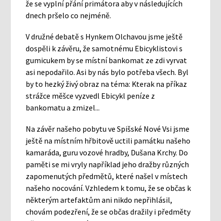
že se vyplní přání primátora aby v následujících
dnech pršelo co nejméně.
V družné debatě s Hynkem Olchavou jsme ještě
dospěli k závěru, že samotnému Ebicyklistovi s
gumicukem by se místní bankomat ze zdi vyrvat
asi nepodařilo. Asi by nás bylo potřeba všech. Byl
by to hezký živý obraz na téma: Kterak na příkaz
strážce měšce vyzvedl Ebicykl peníze z
bankomatu a zmizel...
Na závěr našeho pobytu ve Spišské Nové Vsi jsme
ještě na místním hřbitově uctili památku našeho
kamaráda, guru vozové hradby, Dušana Krchy. Do
paměti se mi vryly například jeho dražby různých
zapomenutých předmětů, které našel v místech
našeho nocování. Vzhledem k tomu, že se občas k
některým artefaktům ani nikdo nepřihlásil,
chovám podezření, že se občas dražily i předměty