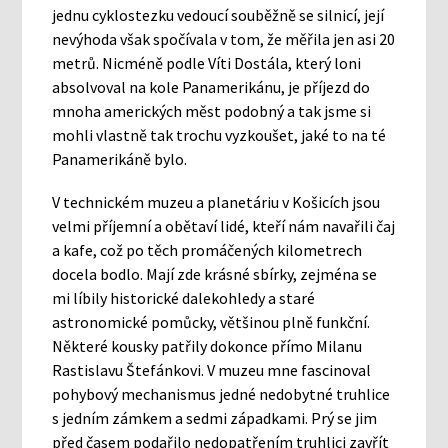
jednu cyklostezku vedoucí souběžně se silnicí, její
nevýhoda však spočívala v tom, že měřila jen asi 20
metrů. Nicméně podle Víti Dostála, který loni
absolvoval na kole Panamerikánu, je příjezd do
mnoha amerických měst podobný a tak jsme si
mohli vlastně tak trochu vyzkoušet, jaké to na té
Panamerikáně bylo.
V technickém muzeu a planetáriu v Košicích jsou
velmi příjemní a obětaví lidé, kteří nám navařili čaj
a kafe, což po těch promáčených kilometrech
docela bodlo. Mají zde krásné sbírky, zejména se
mi líbily historické dalekohledy a staré
astronomické pomůcky, většinou plně funkční.
Některé kousky patřily dokonce přímo Milanu
Rastislavu Štefánkovi. V muzeu mne fascinoval
pohybový mechanismus jedné nedobytné truhlice
s jedním zámkem a sedmi západkami. Prý se jim
před časem podařilo nedopatřením truhlici zavřít