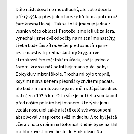
Dále následoval ne moc dlouhý, ale zato docela
příkrý výšlap přes jeden horský hřeben a potom už
čarokrásný Havaj... Tak se totiž jmenuje jedna z
vesnic v této oblasti. Protože jsme jeli už za šera,
vynechali jsme dvě odbočky na místní monastýry,
třeba bude čas zítra. Večer před usnutím jsme
ještě navštívili přednášku Jury Grygara ve
stropkovském městském úřadu, což je jedna z
forem, kterou náš polní hejtman splácí pobyt
Ebicyklu v místní škole. Trochu mi bylo trapně,
když mi hlava během přednášky chvílemi padala,
ale budiž mi omluvou že jsme měli s Jájuškou dnes
natočeno 102,5 km. O to více je potřeba smeknout
před naším polním hejtmanem, který stejnou
vzdálenost ujel také a ještě celé své vystoupení
absolvoval v naprosto svěžím duchu. A to byl ještě
včera v noci s námi na Kolonici! Klidně by se na EBI
mohlo zavést nové heslo do Ebikodexu: Na