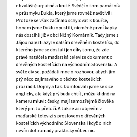
obzvláště urputné a kruté. Svědčí o tom památník
v průsmyku Dukla, který jsme rovněž navštívili.
Protože se však začínalo schylovat k bouřce,
honem jsme Duklu opustili, nicméně první kapky
nás dostihli již v obci Nižný Komárník. Tady jsme s
Jájou nalezli azyl v dalším dřevěném kostelíku, do
kterého jsme se dostali jen díky tomu, že zde
právě natáčela maďarská televize dokument o
dřevěných kostelících na východním Slovensku. A
světe div se, požádali mne o rozhovor, abych jim
prý něco zajímavého o těchto kostelících
prozradil. Dojmy a tak. Domlouvali jsme se sice
anglicky, ale když prý budu chtít, můžu klidně na
kameru mluvit česky, mají samozřejmě člověka
který jim to přeloží. A tak se asi objevím v
maďarské televizi s proslovem o dřevěných
kostelících východního Slovenska i když o nich
nevím dohromady prakticky vůbec nic.