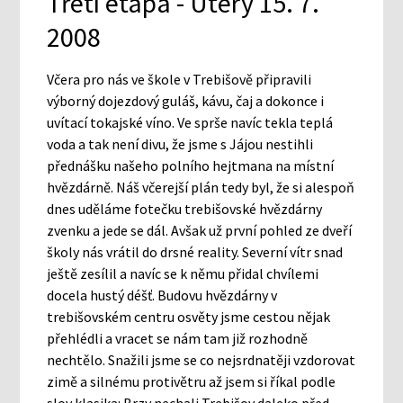
Třetí etapa - Úterý 15. 7.
2008
Včera pro nás ve škole v Trebišově připravili
výborný dojezdový guláš, kávu, čaj a dokonce i
uvítací tokajské víno. Ve sprše navíc tekla teplá
voda a tak není divu, že jsme s Jájou nestihli
přednášku našeho polního hejtmana na místní
hvězdárně. Náš včerejší plán tedy byl, že si alespoň
dnes uděláme fotečku trebišovské hvězdárny
zvenku a jede se dál. Avšak už první pohled ze dveří
školy nás vrátil do drsné reality. Severní vítr snad
ještě zesílil a navíc se k němu přidal chvílemi
docela hustý déšť. Budovu hvězdárny v
trebišovském centru osvěty jsme cestou nějak
přehlédli a vracet se nám tam již rozhodně
nechtělo. Snažili jsme se co nejsrdnatěji vzdorovat
zimě a silnému protivětru až jsem si říkal podle