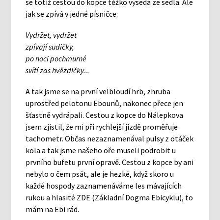
se totiž cestou do kopce těžko vysedá ze sedla. Ale
jak se zpívá v jedné písničce:
Vydržet, vydržet
zpívají sudičky,
po noci pochmurné
svítí zas hvězdičky...
A tak jsme se na první velbloudí hrb, zhruba
uprostřed pelotonu Ebounů, nakonec přece jen
šťastně vydrápali. Cestou z kopce do Nálepkova
jsem zjistil, že mi při rychlejší jízdě proměřuje
tachometr. Občas nezaznamenával pulsy z otáček
kola a tak jsme našeho oře museli podrobit u
prvního bufetu první opravě. Cestou z kopce by ani
nebylo o čem psát, ale je hezké, když skoro u
každé hospody zaznamenáváme les mávajících
rukou a hlasité ZDE (Základní Dogma Ebicyklu), to
mám na Ebi rád.