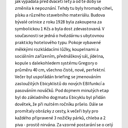
jak vypadala před dvaceti lety a od té doby se
změnila k nepoznání. Tehdy tu byly hromady cihel,
písku a různého stavebního materiálu. Budova
bývalé celnice z roku 1928 byla zakoupena za
symbolickou 1 Kčs a byla dost zdevastovaná. V
současnosti se jedná o hvězdárnu s ubytovnou
prakticky hotelového typu. Pokoje vybavené
měkkými rozkládacími lůžky, koupelnami a
sociálním zařízením, přednáškový sál, jídelna,
kopule s dalekohledem systému Gregory o
průměru 40 cm, všechno čisté, nové, perfektní.
Večer byl uspořádán briefing se jmenováním
zasloužilých Ebicyklistů do nových EBIfunkcí a
pasováním nováčků. Pod dojmem minulých etap
byl do základního dogmatu Ebicyklu byl přidán
dovětek, že při nultém ročníku pršelo. Dále se
promítaly obrázky z cesty, k večeři byly pro
každého připravené 3 nožičky párků, chleba a 2
piva - prostě nirvána. Za vzorné postarání se o celý