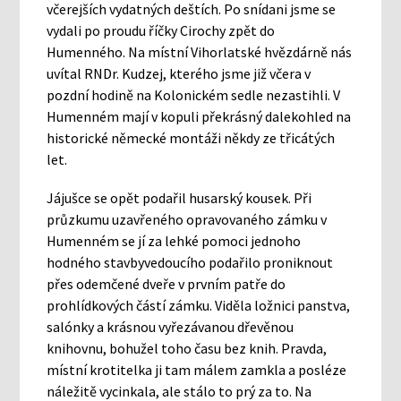
včerejších vydatných deštích. Po snídani jsme se
vydali po proudu říčky Cirochy zpět do
Humenného. Na místní Vihorlatské hvězdárně nás
uvítal RNDr. Kudzej, kterého jsme již včera v
pozdní hodině na Kolonickém sedle nezastihli. V
Humenném mají v kopuli překrásný dalekohled na
historické německé montáži někdy ze třicátých
let.
Jájušce se opět podařil husarský kousek. Při
průzkumu uzavřeného opravovaného zámku v
Humenném se jí za lehké pomoci jednoho
hodného stavbyvedoucího podařilo proniknout
přes odemčené dveře v prvním patře do
prohlídkových částí zámku. Viděla ložnici panstva,
salónky a krásnou vyřezávanou dřevěnou
knihovnu, bohužel toho času bez knih. Pravda,
místní krotitelka ji tam málem zamkla a posléze
náležitě vycinkala, ale stálo to prý za to. Na