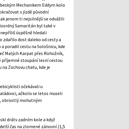
 Nebeským Mechanikem Eddym kolo
pokračovat v jízdě původní
k jenom ti nejsilnější se odvážili
losrdný Samaritán byl také v
nepříliš úspěšně hledali
 zdařilo dost daleko od cesty a
 a poradil cestu na Sološnicu, kde
zteč Malých Karpat přes Rohožník,
ě příjemné stoupání lesní cestou
 na Zochovu chatu, kde je
bicyklisti očekávali u
ládovci, ačkoliv se letos museli
ok, obrostlý mohutným
skl drátv zadním kole a když
delší čas na zlomené zánovní (1,5