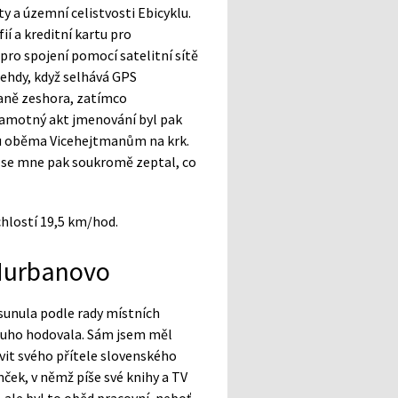
y a územní celistvosti Ebicyklu.
í a kreditní kartu pro
 pro spojení pomocí satelitní sítě
 tehdy, když selhává GPS
kaně zeshora, zatímco
 Samotný akt jmenování byl pak
u oběma Vicehejtmanům na krk.
ir se mne pak soukromě zeptal, co
chlostí 19,5 km/hod.
–Hurbanovo
esunula podle rady místních
ouho hodovala. Sám jsem měl
vit svého přítele slovenského
ček, v němž píše své knihy a TV
 ale byl to oběd pracovní, neboť