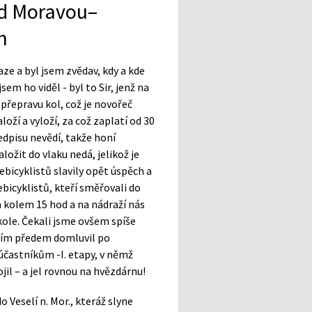
nad Moravou–
m
ze a byl jsem zvědav, kdy a kde
sem ho viděl - byl to Sir, jenž na
řepravu kol, což je novořeč
loží a vyloží, za což zaplatí od 30
ředpisu nevědí, takže honí
ložit do vlaku nedá, jelikož je
bicyklistů slavily opět úspěch a
bicyklistů, kteří směřovali do
kolem 15 hod a na nádraží nás
 kole. Čekali jsme ovšem spíše
ním předem domluvil po
účastníkům -I. etapy, v němž
ojil – a jel rovnou na hvězdárnu!
o Veselí n. Mor., kteráž slyne