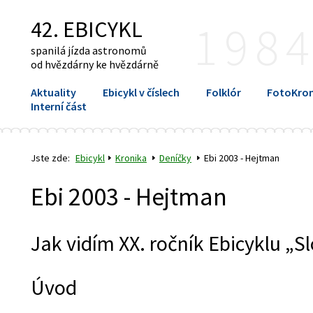
42. EBICYKL
198
spanilá jízda astronomů
od hvězdárny ke hvězdárně
Aktuality
Ebicykl v číslech
Folklór
FotoKron
Interní část
Jste zde:
Ebicykl
Kronika
Deníčky
Ebi 2003 - Hejtman
Ebi 2003 - Hejtman
Jak vidím XX. ročník Ebicyklu „
Úvod