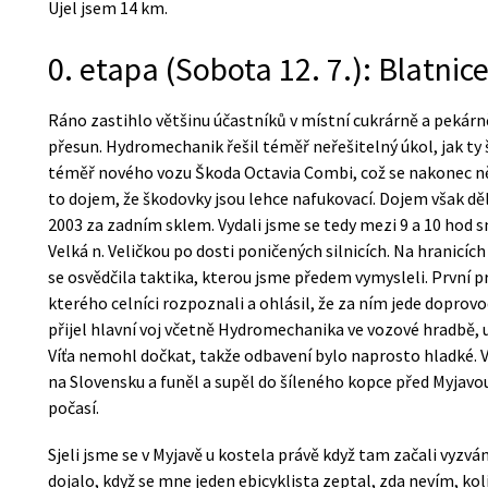
Ujel jsem 14 km.
0. etapa (Sobota 12. 7.): Blatni
Ráno zastihlo většinu účastníků v místní cukrárně a pekárně
přesun. Hydromechanik řešil téměř neřešitelný úkol, jak ty
téměř nového vozu Škoda Octavia Combi, což se nakonec n
to dojem, že škodovky jsou lehce nafukovací. Dojem však d
2003 za zadním sklem. Vydali jsme se tedy mezi 9 a 10 hod
Velká n. Veličkou po dosti poničených silnicích. Na hranicíc
se osvědčila taktika, kterou jsme předem vymysleli. První p
kterého celníci rozpoznali a ohlásil, že za ním jede doprovo
přijel hlavní voj včetně Hydromechanika ve vozové hradbě, už
Víťa nemohl dočkat, takže odbavení bylo naprosto hladké. V
na Slovensku a funěl a supěl do šíleného kopce před Myjav
počasí.
Sjeli jsme se v Myjavě u kostela právě když tam začali vyzv
dojalo, když se mne jeden ebicyklista zeptal, zda nevím, kol