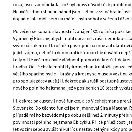
roku) osce zadníhokola, což byl pravý důvod těch problémů,
Neuvěřitelnou shodou náhod jsem sebou vezl náhradní osk
dopadlo, ale měl jsem na mále – byla sobota večer a těžko b
Po večeři se konalo slavnostní zahájení XX. ročníku pokřik
Výjimečný Ebistav, abych mohl dočasně zrušit demokratické s
svým nátlakem od I. ročníku postupně na mne autokratovi v
jejich zájmu, neboť ta demokratická anarchie dosáhla nepř
tedy od té večerní chvíle vládnout pomocí dekretů. I. dekre
hradbu. Od té chvíle mohl Hydromechanik naložit pouze jede
většího spacího pytle – brašny a krosny se musely vézt na k
pro spolujezdcev autě.) II. dekret pak zrušil postupně ustav
nového polního hejtmana, jež v posledních 10 letech vykáz
III. dekret pak ustavil nové funkce, a to Vicehejtmana pre 
Slovensko. Do těchto funkcí jsem jmenoval Sira a Matena. R
případě mého bezvědomí po dobu delší než 2 minuty přebíra
povinnosti polního hejtmana Ebicyklu. Při té příležitosti jse
let vozím sebou zvláštní kufřík s nastavitelnými kódy pro 