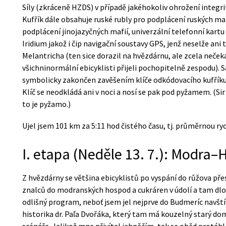
Síly (zkráceně HZDS) v případě jakéhokoliv ohrožení integrit
Kufřík dále obsahuje ruské rubly pro podplácení ruských mafi
podplácení jinojazyčných mafií, univerzální telefonní kartu
Iridium jakož i čip navigační soustavy GPS, jenž neselže ani
Melantricha (ten sice dorazil na hvězdárnu, ale zcela neče
všichninormální ebicyklisti přijeli pochopitelně zespodu).
symbolicky zakončen zavěšením klíče odkódovacího kufřík
Klíč se neodkládá ani v noci a nosí se pak pod pyžamem. (S
to je pyžamo.)
Ujel jsem 101 km za 5:11 hod čistého času, tj. průměrnou ry
I. etapa (Neděle 13. 7.): Modra
Z hvězdárny se většina ebicyklistů po vyspání do růžova př
znalců do modranských hospod a cukráren v údolí a tam dl
odlišný program, neboť jsem jel nejprve do Budmeríc navští
historika dr. Paľa Dvořáka, který tam má kouzelný starý dom
scénáře. Jelikož mne přivítal jehněčím, tak se oběd protáhl,