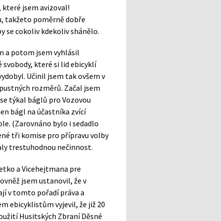
 které jsem avizoval!
u, takžeto poměrně dobře
y se cokoliv kdekoliv shánělo.
em a potom jsem vyhlásil
vobody, které si lid ebicyklí
ydobyl. Učinil jsem tak ovšem v
ípustných rozměrů. Začal jsem
t se týkal báglů pro Vozovou
n bágl na účastníka zvící
ole. (Zarovnáno bylo i sedadlo
ené tři komise pro přípravu volby
aly trestuhodnou nečinnost.
všetko a Vicehejtmana pre
ovněž jsem ustanovil, že v
jí v tomto pořadí práva a
m ebicyklistům vyjevil, že již 20
použití Husitských Zbraní Děsné