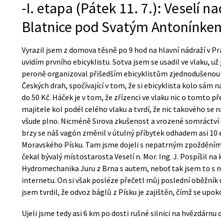
-I. etapa (Pátek 11. 7.): Veselí 
Blatnice pod Svatým Antonínke
Vyrazil jsem z domova těsně po 9 hod na hlavní nádraží v Pra
uvidím prvního ebicyklistu. Sotva jsem se usadil ve vlaku, už j
peroně organizoval přišedším ebicyklistům zjednodušenou p
Českých drah, spočívající v tom, že si ebicyklista kolo sám na
do 50 Kč. Háček je v tom, že zřízenci ve vlaku nic o tomto p
majitele kol podél celého vlaku a tvrdí, že nic takového se na
všude plno. Nicméně Sirova zkušenost a vrozené somráctví e
brzy se náš vagón změnil v útulný příbytek odhadem asi 10 e
Moravského Písku. Tam jsme dojeli s nepatrným zpožděním 
čekal bývalý místostarosta Veselí n. Mor. Ing. J. Pospíšil na
Hydromechanika Juru z Brna s autem, neboť tak jsem to s 
internetu. On si však posléze přečetl můj poslední oběžník 
jsem tvrdil, že odvoz báglů z Písku je zajištěn, čímž se upok
Ujeli jsme tedy asi 6 km po dosti rušné silnici na hvězdárnu d