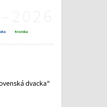
4–2026
ika
Kronika
Slovenská dvacka“