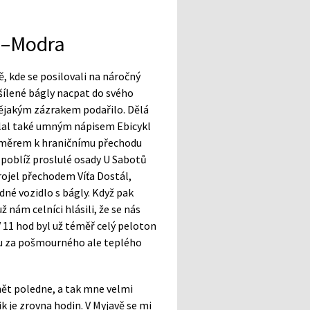
ce–Modra
, kde se posilovali na náročný
 šílené bágly nacpat do svého
ějakým zázrakem podařilo. Dělá
ělal také umným nápisem Ebicykl
 směrem k hraničnímu přechodu
h poblíž proslulé osady U Sabotů
rojel přechodem Víťa Dostál,
dné vozidlo s bágly. Když pak
 nám celníci hlásili, že se nás
 11 hod byl už téměř celý peloton
ou za pošmourného ale teplého
ánět poledne, a tak mne velmi
ik je zrovna hodin. V Myjavě se mi