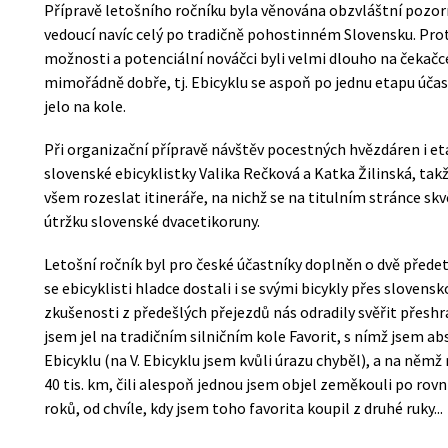
Přípravě letošního ročníku byla věnována obzvláštní pozorno
vedoucí navíc celý po tradičně pohostinném Slovensku. Pro
možnosti a potenciální nováčci byli velmi dlouho na čekač
mimořádně dobře, tj. Ebicyklu se aspoň po jednu etapu účas
jelo na kole.
Při organizační přípravě návštěv pocestných hvězdáren i 
slovenské ebicyklistky Valika Rečková a Katka Žilinská, tak
všem rozeslat itineráře, na nichž se na titulním stránce sk
útržku slovenské dvacetikoruny.
Letošní ročník byl pro české účastníky doplněn o dvě přede
se ebicyklisti hladce dostali i se svými bicykly přes slovens
zkušenosti z předešlých přejezdů nás odradily svěřit přeshr
jsem jel na tradičním silničním kole Favorit, s nímž jsem ab
Ebicyklu (na V. Ebicyklu jsem kvůli úrazu chyběl), a na n
40 tis. km, čili alespoň jednou jsem objel zeměkouli po rov
roků, od chvíle, kdy jsem toho favorita koupil z druhé ruky...