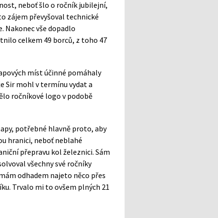
st, neboť šlo o ročník jubilejní,
to zájem převyšoval technické
ce. Nakonec vše dopadlo
tnilo celkem 49 borců, z toho 47
etapových míst účinné pomáhaly
že Sir mohl v termínu vydat a
vělo ročníkové logo v podobě
tapy, potřebné hlavně proto, aby
kou hranici, neboť neblahé
aniční přepravu kol železnici. Sám
solvoval všechny své ročníky
ěmž mám odhadem najeto něco přes
níku. Trvalo mi to ovšem plných 21