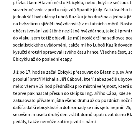
přívlastkem Hlavní město Ebicyklu, neboť když se sečtou et
suverénně vede v počtu nájezdů Spanilé jízdy. Za krásného 
jednak šéf hvězdárny Luboš Kazík a jeho družina a jednak již 
na hvězdárnu sjížděli hvězdicovitě z ostatních směrů. Nast
občerstvování zajištěné nezištně hvězdárnou, jakož i první 
do vlaku jsem totiž objevil, že můj nosič drží na sedlovce po
socialistického uvědomění, takže mi ho Luboš Kazík doved
kysučtí drotári spravovali svého času hrnce. Všechna čest, 
Ebicyklu až do poslední etapy.
Již po 17. hod se začal Ebicykl přesouvat do Blatnic p. sv. A
proslulí bratří Michal a Jiří Cábové, kteří zabezpečili ubyto
mělo všem v 19 hod přednášku pro místní veřejnost, která s
teprve pak nastal přesun do sklípku Ing. Jiřího Cába, kde s
zakusovalo přívalem jídla všeho druhu až do pozdních nočních
další a další ebicyklisté a dohromady se nás sjelo nejmíň 25
se ovšem musela druhý den vrátit domů opatrovat dceru Bl
pedály, takže nemůže zatím jezdit s námi.