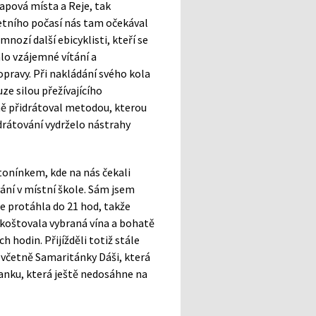
apová místa a Reje, tak
letního počasí nás tam očekával
mnozí další ebicyklisti, kteří se
alo vzájemné vítání a
opravy. Při nakládání svého kola
uze silou přežívajícího
ně přidrátoval metodou, kterou
zdrátování vydrželo nástrahy
ntonínkem, kde na nás čekali
vání v místní škole. Sám jsem
e protáhla do 21 hod, takže
e koštovala vybraná vína a bohatě
 hodin. Přijížděli totiž stále
, včetně Samaritánky Dáši, která
anku, která ještě nedosáhne na