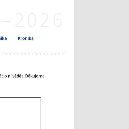
4–2026
ika
Kronika
t o ní vědět. Děkujeme.