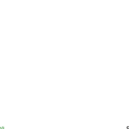
sti
©