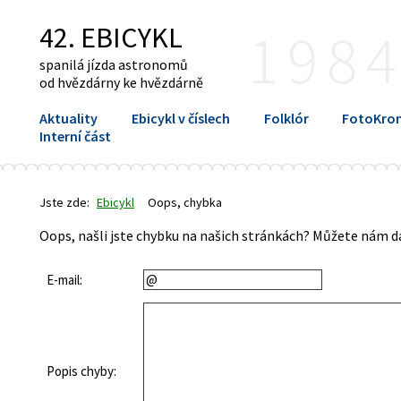
42. EBICYKL
198
spanilá jízda astronomů
od hvězdárny ke hvězdárně
Aktuality
Ebicykl v číslech
Folklór
FotoKron
Interní část
Jste zde:
Ebicykl
Oops, chybka
Oops, našli jste chybku na našich stránkách? Můžete nám dá
E-mail:
Popis chyby: