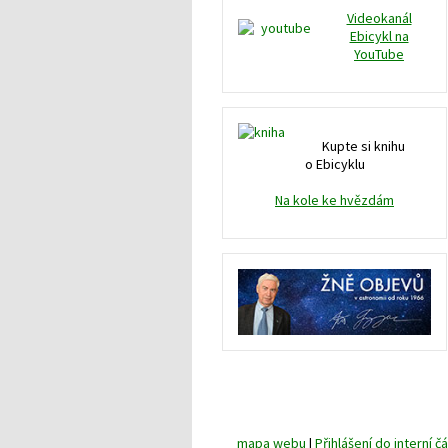
Videokanál
Ebicykl na
YouTube
Kupte si knihu
o Ebicyklu
Na kole ke hvězdám
mapa webu
|
Přihlášení do interní čá