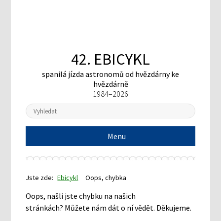
42. EBICYKL
spanilá jízda astronomů
od hvězdárny ke
hvězdárně
1984–2026
Menu
Jste zde:
Ebicykl
Oops, chybka
Oops, našli jste chybku na našich
stránkách? Můžete nám dát o ní vědět. Děkujeme.