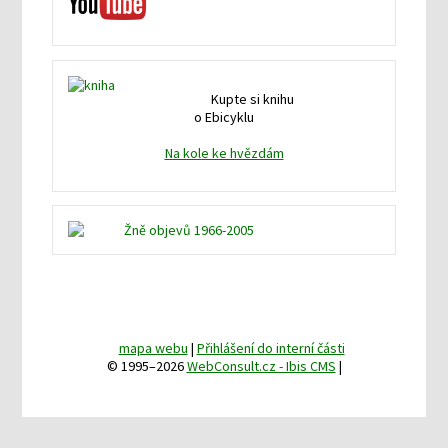
Kupte si knihu
o Ebicyklu
Na kole ke hvězdám
mapa webu
|
Přihlášení do interní části
© 1995–2026
WebConsult.cz - Ibis CMS
|