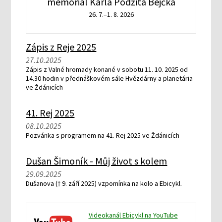
memoriál Karla Podžita Bejčka
26. 7.–1. 8. 2026
Zápis z Reje 2025
27.10.2025
Zápis z Valné hromady konané v sobotu 11. 10. 2025 od
14.30 hodin v přednáškovém sále Hvězdárny a planetária
ve Ždánicích
41. Rej 2025
08.10.2025
Pozvánka s programem na 41. Rej 2025 ve Ždánicích
Dušan Šimoník - Můj život s kolem
29.09.2025
Dušanova († 9. září 2025) vzpomínka na kolo a Ebicykl.
Videokanál Ebicykl na YouTube