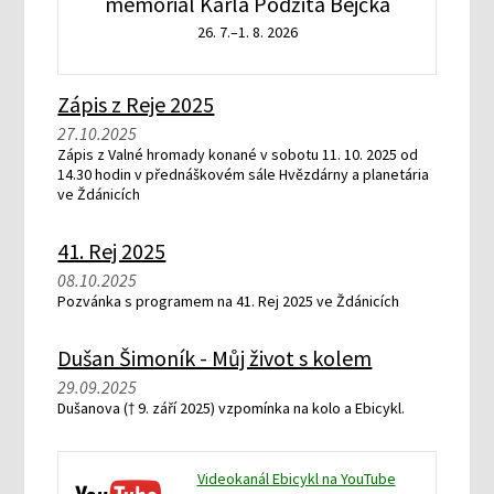
memoriál Karla Podžita Bejčka
26. 7.–1. 8. 2026
Zápis z Reje 2025
27.10.2025
Zápis z Valné hromady konané v sobotu 11. 10. 2025 od
14.30 hodin v přednáškovém sále Hvězdárny a planetária
ve Ždánicích
41. Rej 2025
08.10.2025
Pozvánka s programem na 41. Rej 2025 ve Ždánicích
Dušan Šimoník - Můj život s kolem
29.09.2025
Dušanova († 9. září 2025) vzpomínka na kolo a Ebicykl.
Videokanál Ebicykl na YouTube