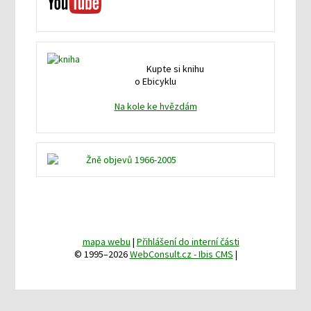
Kupte si knihu
o Ebicyklu
Na kole ke hvězdám
mapa webu
|
Přihlášení do interní části
© 1995–2026
WebConsult.cz - Ibis CMS
|