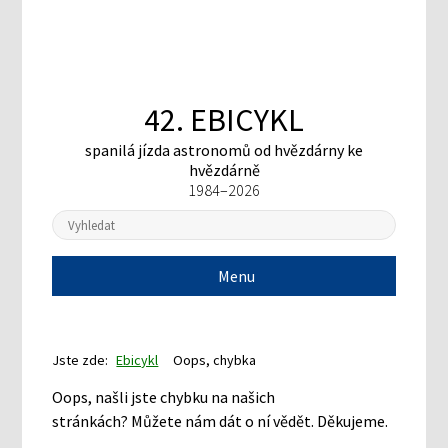
42. EBICYKL
spanilá jízda astronomů
od hvězdárny ke
hvězdárně
1984–2026
Menu
Jste zde:
Ebicykl
Oops, chybka
Oops, našli jste chybku na našich
stránkách? Můžete nám dát o ní vědět. Děkujeme.