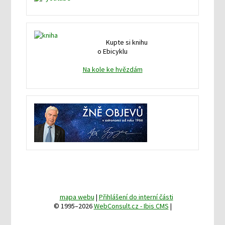
Kupte si knihu
o Ebicyklu
Na kole ke hvězdám
mapa webu
|
Přihlášení do interní části
© 1995–2026
WebConsult.cz - Ibis CMS
|