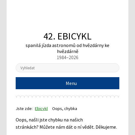
42. EBICYKL
spanilá jízda astronomů
od hvězdárny ke
hvězdárně
1984–2026
Menu
Jste zde:
Ebicykl
Oops, chybka
Oops, našli jste chybku na našich
stránkách? Můžete nám dát o ní vědět. Děkujeme.