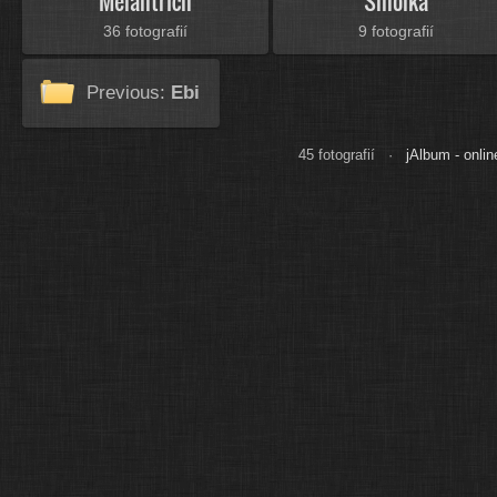
Melantrich
Smolka
36 fotografií
9 fotografií
Previous:
Ebi
45 fotografií ·
jAlbum - onlin