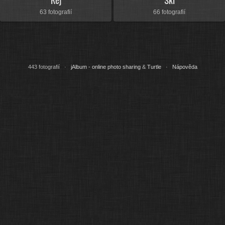
Rej
Ski
63 fotografií
66 fotografií
443 fotografií ·
jAlbum - online photo sharing
&
Turtle
·
Nápověda