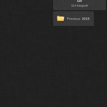
Ebi
314 fotografií
Previous:
2015