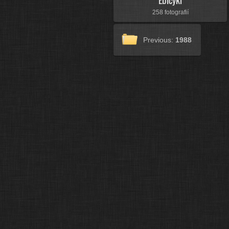
Ebicykl
258 fotografií
Previous:
1988