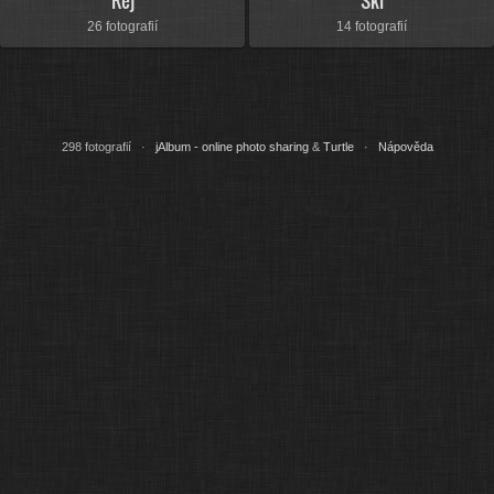
Rej
Ski
26 fotografií
14 fotografií
298 fotografií ·
jAlbum - online photo sharing
&
Turtle
·
Nápověda