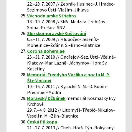
22.–28. 7. 2007 // Žebrák–Husinec–J. Hradec–
Sezimovo Ústí–Vlašim–Jihlava
Východniarske Striebro
13.–19. 7. 2008 // SNV–Medzev–Trebišov–
Snina–Prešov–SNV
Slezskomoravské Koštování
05.–11. 7. 2009 // Hlubočec–Jeseník–
Mohelnice–Žďár n. S.–Brno–Blatnice
Corona Bohemiae
25.–31. 7. 2010 // Ondřejov–Sez. Ústí–Včelná–
Klatovy–Mar. Lázně–Jáchymov–Hora Sv.
Kateřiny
Memoriál Freddyho Vaclíka a pocta M. R.
Štefánikovi
10.–16. 7. 2011 // Kysucké N. M.–D. Kubín–
Predmier–Modra
Moravský Džbánek
memoriál Kosmasky Evy
Krchové
29. 7.–4. 8. 2012 // Litomyšl–Třebíč–Mikulov–
Veselí n. M.–Zlín–Blatnice
Česká Půlkopa
21.–27. 7. 2013 // Cheb–Horš. Týn–Rokycany–