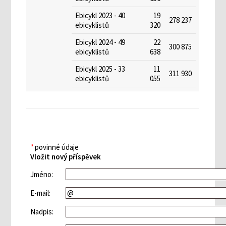
Ebicykl 2023 - 40
19
278 237
ebicyklistů
320
Ebicykl 2024 - 49
22
300 875
ebicyklistů
638
Ebicykl 2025 - 33
11
311 930
ebicyklistů
055
*
povinné údaje
Vložit nový příspěvek
Jméno:
E-mail:
Nadpis: