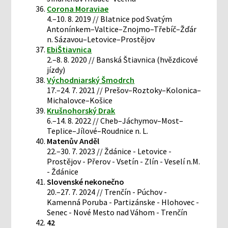
Corona Moraviae
4.–10. 8. 2019 // Blatnice pod Svatým
Antonínkem–Valtice–Znojmo–Třebíč–Žďár
n. Sázavou–Letovice–Prostějov
EbiŠtiavnica
2.–8. 8. 2020 // Banská Štiavnica (hvězdicové
jízdy)
Východniarský Šmodrch
17.–24. 7. 2021 // Prešov–Roztoky–Kolonica–
Michalovce–Košice
Krušnohorský Drak
6.–14. 8. 2022 // Cheb–Jáchymov–Most–
Teplice–Jílové–Roudnice n. L.
Matenův Anděl
22.–30. 7. 2023 // Ždánice - Letovice -
Prostějov - Přerov - Vsetín - Zlín - Veselí n.M.
- Ždánice
Slovenské nekonečno
20.–27. 7. 2024 // Trenčín - Púchov -
Kamenná Poruba - Partizánske - Hlohovec -
Senec - Nové Mesto nad Váhom - Trenčín
42