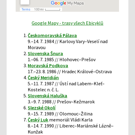
Google Mapy - trasy všech Ebicyklů
Českomoravská Pálava
9.–14. 7. 1984 // Karlovy Vary–Veselí nad
Moravou
Slovenska Šnura
1.–06. 7. 1985 // Hlohovec–Prešov
Moravská Podkova
17.–23. 8. 1986 // Hradec Králové–Ostrava
Český Meridián
5.–11. 7. 1987 // Ústí nad Labem–Kleť–
Kostelec n. č. L.
Slovenská Haluška
3.–9. 7. 1988 // Prešov–Kežmarok
Slezské Okolí
9.–15. 7. 1989 // Olomouc–Žilina
Český Luk
memoriál Vládi Karla
8.–14. 7. 1990 // Liberec–Mariánské Lázně–
Kunžak