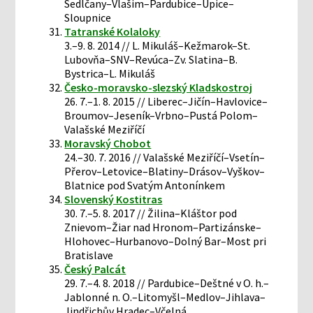
Sedlčany–Vlašim–Pardubice–Úpice–
Sloupnice
Tatranské Kolaloky
3.–9. 8. 2014 // L. Mikuláš–Kežmarok–St.
Lubovňa–SNV–Revúca–Zv. Slatina–B.
Bystrica–L. Mikuláš
Česko-moravsko-slezský Kladskostroj
26. 7.–1. 8. 2015 // Liberec–Jičín–Havlovice–
Broumov–Jeseník–Vrbno–Pustá Polom–
Valašské Meziříčí
Moravský Chobot
24.–30. 7. 2016 // Valašské Meziříčí–Vsetín–
Přerov–Letovice–Blatiny–Drásov–Vyškov–
Blatnice pod Svatým Antonínkem
Slovenský Kostitras
30. 7.–5. 8. 2017 // Žilina–Kláštor pod
Znievom–Žiar nad Hronom–Partizánske–
Hlohovec–Hurbanovo–Dolný Bar–Most pri
Bratislave
Český Palcát
29. 7.–4. 8. 2018 // Pardubice–Deštné v O. h.–
Jablonné n. O.–Litomyšl–Medlov–Jihlava–
Jindřichův Hradec–Včelná