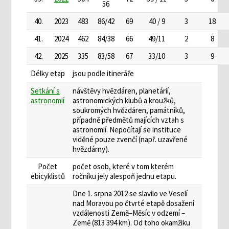
56
40.
2023
483
86/42
69
40 / 9
3
18
41.
2024
462
84/38
66
49/11
2
8
42.
2025
335
83/58
67
33/10
3
9
Délky etap
jsou podle itineráře
Setkání s
návštěvy hvězdáren, planetárií,
astronomií
astronomických klubů a kroužků,
soukromých hvězdáren, památníků,
případně předmětů majících vztah s
astronomií. Nepočítají se instituce
viděné pouze zvenčí (např. uzavřené
hvězdárny).
Počet
počet osob, které v tom kterém
ebicyklistů
ročníku jely alespoň jednu etapu.
Dne 1. srpna 2012 se slavilo ve Veselí
nad Moravou po čtvrté etapě dosažení
vzdálenosti Země–Měsíc v odzemí –
Země (813 394 km). Od toho okamžiku