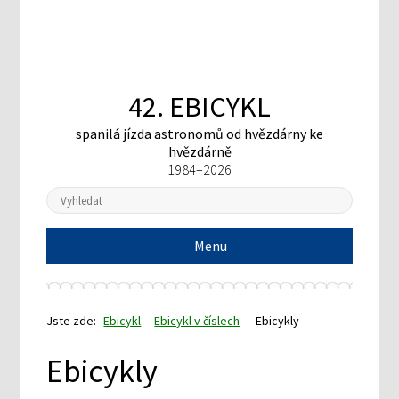
42. EBICYKL
spanilá jízda astronomů
od hvězdárny ke
hvězdárně
1984–2026
Menu
Jste zde:
Ebicykl
Ebicykl v číslech
Ebicykly
Ebicykly