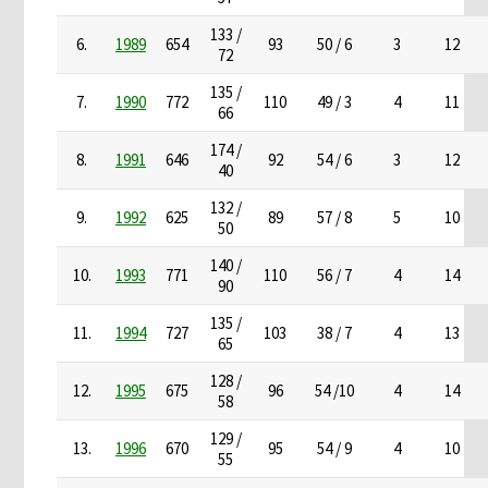
133 /
6.
1989
654
93
50 / 6
3
12
72
135 /
7.
1990
772
110
49 / 3
4
11
66
174 /
8.
1991
646
92
54 / 6
3
12
40
132 /
9.
1992
625
89
57 / 8
5
10
50
140 /
10.
1993
771
110
56 / 7
4
14
90
135 /
11.
1994
727
103
38 / 7
4
13
65
128 /
12.
1995
675
96
54 /10
4
14
58
129 /
13.
1996
670
95
54 / 9
4
10
55