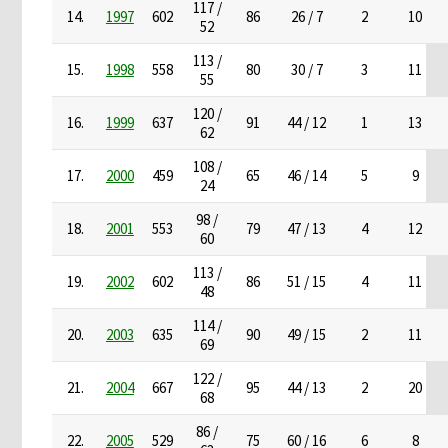
117 /
14.
1997
602
86
26 / 7
2
10
52
113 /
15.
1998
558
80
30 / 7
3
11
55
120 /
16.
1999
637
91
44 / 12
1
13
62
108 /
17.
2000
459
65
46 / 14
5
9
24
98 /
18.
2001
553
79
47 / 13
4
12
60
113 /
19.
2002
602
86
51 / 15
4
11
48
114 /
20.
2003
635
90
49 / 15
2
11
69
122 /
21.
2004
667
95
44 / 13
2
20
68
86 /
22.
2005
529
75
60 / 16
6
8