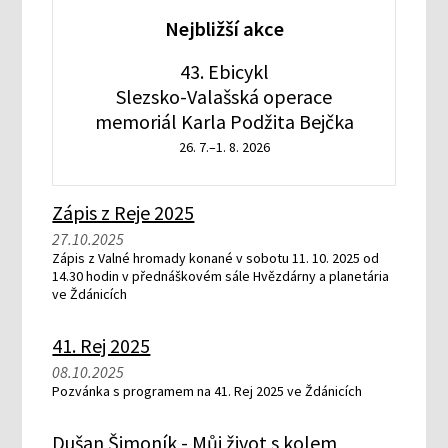
Nejbližší akce
43. Ebicykl
Slezsko-Valašská operace
memoriál Karla Podžita Bejčka
26. 7.–1. 8. 2026
Zápis z Reje 2025
27.10.2025
Zápis z Valné hromady konané v sobotu 11. 10. 2025 od
14.30 hodin v přednáškovém sále Hvězdárny a planetária
ve Ždánicích
41. Rej 2025
08.10.2025
Pozvánka s programem na 41. Rej 2025 ve Ždánicích
Dušan Šimoník - Můj život s kolem