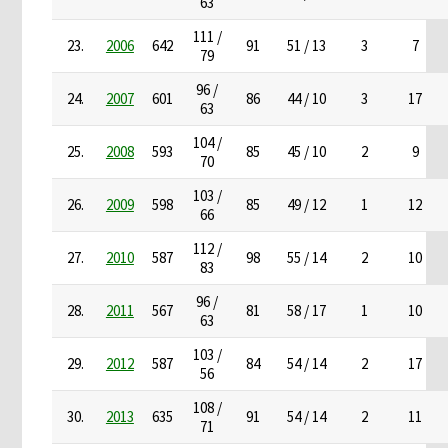
63
111 /
23.
2006
642
91
51 / 13
3
7
79
96 /
24.
2007
601
86
44 / 10
3
17
63
104 /
25.
2008
593
85
45 / 10
2
9
70
103 /
26.
2009
598
85
49 / 12
1
12
66
112 /
27.
2010
587
98
55 / 14
2
10
83
96 /
28.
2011
567
81
58 / 17
1
10
63
103 /
29.
2012
587
84
54 / 14
2
17
56
108 /
30.
2013
635
91
54 / 14
2
11
71