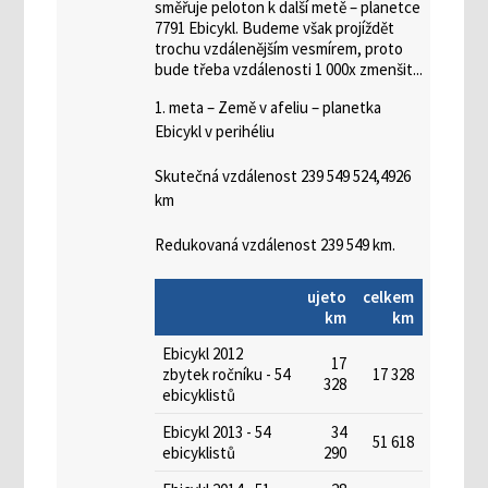
směřuje peloton k další metě – planetce
7791 Ebicykl. Budeme však projíždět
trochu vzdálenějším vesmírem, proto
bude třeba vzdálenosti 1 000x zmenšit...
1. meta – Země v afeliu – planetka
Ebicykl v perihéliu
Skutečná vzdálenost 239 549 524,4926
km
Redukovaná vzdálenost 239 549 km.
ujeto
celkem
km
km
Ebicykl 2012
17
zbytek ročníku - 54
17 328
328
ebicyklistů
Ebicykl 2013 - 54
34
51 618
ebicyklistů
290