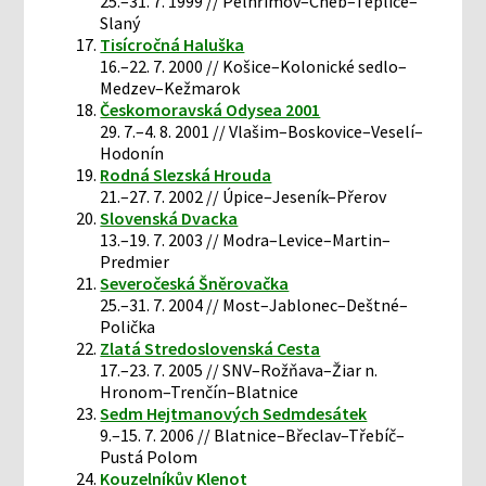
25.–31. 7. 1999 // Pelhřimov–Cheb–Teplice–
Slaný
Tisícročná Haluška
16.–22. 7. 2000 // Košice–Kolonické sedlo–
Medzev–Kežmarok
Českomoravská Odysea 2001
29. 7.–4. 8. 2001 // Vlašim–Boskovice–Veselí–
Hodonín
Rodná Slezská Hrouda
21.–27. 7. 2002 // Úpice–Jeseník–Přerov
Slovenská Dvacka
13.–19. 7. 2003 // Modra–Levice–Martin–
Predmier
Severočeská Šněrovačka
25.–31. 7. 2004 // Most–Jablonec–Deštné–
Polička
Zlatá Stredoslovenská Cesta
17.–23. 7. 2005 // SNV–Rožňava–Žiar n.
Hronom–Trenčín–Blatnice
Sedm Hejtmanových Sedmdesátek
9.–15. 7. 2006 // Blatnice–Břeclav–Třebíč–
Pustá Polom
Kouzelníkův Klenot