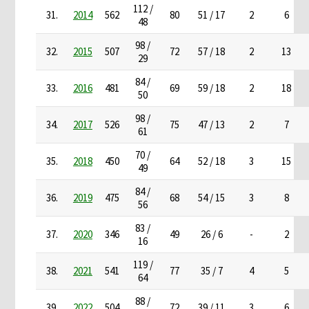
112 /
31.
2014
562
80
51 / 17
2
6
48
98 /
32.
2015
507
72
57 / 18
2
13
29
84 /
33.
2016
481
69
59 / 18
2
18
50
98 /
34.
2017
526
75
47 / 13
2
7
61
70 /
35.
2018
450
64
52 / 18
3
15
49
84 /
36.
2019
475
68
54 / 15
3
8
56
83 /
37.
2020
346
49
26 / 6
-
2
16
119 /
38.
2021
541
77
35 / 7
4
5
64
88 /
39.
2022
504
72
39 / 11
3
6