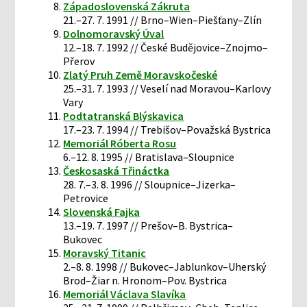
Západoslovenská Zákruta
21.–27. 7. 1991 // Brno–Wien–Piešťany–Zlín
Dolnomoravský Úval
12.–18. 7. 1992 // České Budějovice–Znojmo–
Přerov
Zlatý Pruh Země Moravskočeské
25.–31. 7. 1993 // Veselí nad Moravou–Karlovy
Vary
Podtatranská Blýskavica
17.–23. 7. 1994 // Trebišov–Považská Bystrica
Memoriál Róberta Rosu
6.–12. 8. 1995 // Bratislava–Sloupnice
Českosaská Třináctka
28. 7.–3. 8. 1996 // Sloupnice–Jizerka–
Petrovice
Slovenská Fajka
13.–19. 7. 1997 // Prešov–B. Bystrica–
Bukovec
Moravský Titanic
2.–8. 8. 1998 // Bukovec–Jablunkov–Uherský
Brod–Žiar n. Hronom–Pov. Bystrica
Memoriál Václava Slavíka