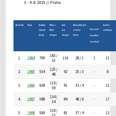
3. - 9. 8. 2025 // Praha
Ročník
Rok
Délka
Max /
km
Ebicyklisté
Astro
Vozová
všech
Min
na
z toho
setkání
etap
etapa
etapu
ženy
hradba
(osoby)
183 /
1.
1984
700
116
28 / 1
1
11
53
125 /
2.
1985
554
92
25 / 3
-
8
48
119 /
3.
1986
638
91
33 / 4
-
11
59
134 /
4.
1987
588
84
48 / 6
-
17
54
118 /
5.
1988
569
81
37 / 4
-
12
57