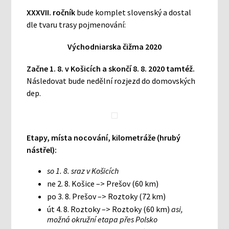
XXXVII. ročník
bude komplet slovenský a dostal
dle tvaru trasy pojmenování:
Východniarska čižma 2020
Začne 1. 8. v Košicích a skončí 8. 8. 2020 tamtéž.
Následovat bude nedělní rozjezd do domovských
dep.
Etapy, místa nocování, kilometráže (hrubý
nástřel):
so 1. 8. sraz v Košicích
ne 2. 8. Košice –> Prešov (60 km)
po 3. 8. Prešov –> Roztoky (72 km)
út 4. 8. Roztoky –> Roztoky (60 km)
asi,
možná okružní etapa přes Polsko