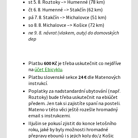
st 5. 8. Roztoky –> Humenné (78 km)
čt 6. 8. Humenné –> Stakčín (62 km)
pá 7. 8. Stakčín –> Michalovce (51 km)
so 8. 8. Michalovce –> Košice (72 km)
ne 9. 8. návrat (vlakem, auty) do domovských
dep
Platbu
600 Kč
je třeba uskutečnit co nejdříve
na
účet Ebicyklu
.
Platbu slovenské sekce
24 €
dle Matenových
instrukcí.
Poplatky za nadstandardní ubytování (např.
Roztoky) bude třeba uskutečnit na ebiúčet
předem. Jen tak si zajistíte spaní na posteli.
Mateno v této věci ještě rozešle hromadný
email s instrukcemi.
Iljušin se pokusí zjistit do konce letošního
roku, jaké by byly možnosti hromadné
přepravy ebounů i s jejich koly do/z Košic