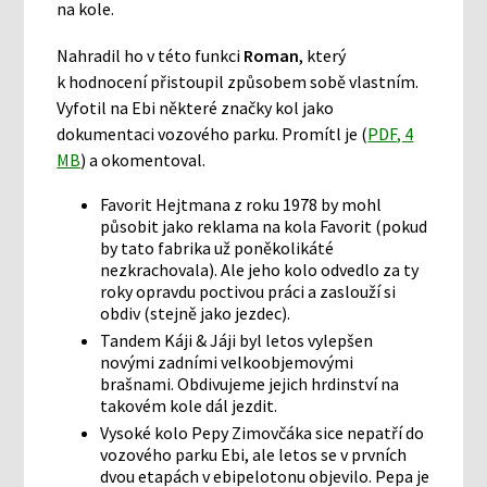
na kole.
Nahradil ho v této funkci
Roman
, který
k hodnocení přistoupil způsobem sobě vlastním.
Vyfotil na Ebi některé značky kol jako
dokumentaci vozového parku. Promítl je (
PDF, 4
MB
) a okomentoval.
Favorit Hejtmana z roku 1978 by mohl
působit jako reklama na kola Favorit (pokud
by tato fabrika už poněkolikáté
nezkrachovala). Ale jeho kolo odvedlo za ty
roky opravdu poctivou práci a zaslouží si
obdiv (stejně jako jezdec).
Tandem Káji & Jáji byl letos vylepšen
novými zadními velkoobjemovými
brašnami. Obdivujeme jejich hrdinství na
takovém kole dál jezdit.
Vysoké kolo Pepy Zimovčáka sice nepatří do
vozového parku Ebi, ale letos se v prvních
dvou etapách v ebipelotonu objevilo. Pepa je