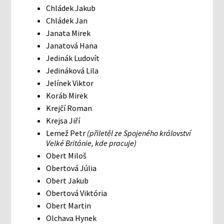
Chládek Jakub
Chládek Jan
Janata Mirek
Janatová Hana
Jedinák Ludovít
Jedináková Lila
Jelínek Viktor
Koráb Mirek
Krejčí Roman
Krejsa Jiří
Lemež Petr
(přiletěl ze Spojeného království
Velké Británie, kde pracuje)
Obert Miloš
Obertová Júlia
Obert Jakub
Obertová Viktória
Obert Martin
Olchava Hynek