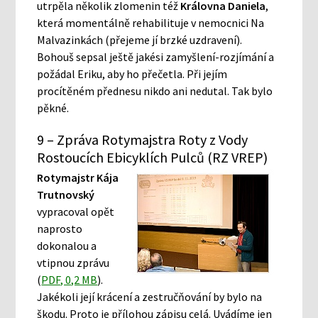
utrpěla několik zlomenin též
Královna Daniela
,
která momentálně rehabilituje v nemocnici Na
Malvazinkách (přejeme jí brzké uzdravení).
Bohouš sepsal ještě jakési zamyšlení-rozjímání a
požádal Eriku, aby ho přečetla. Při jejím
procítěném přednesu nikdo ani nedutal. Tak bylo
pěkné.
9 – Zpráva Rotymajstra Roty z Vody
Rostoucích Ebicyklích Pulců (RZ VREP)
Rotymajstr Kája
Trutnovský
vypracoval opět
naprosto
dokonalou a
vtipnou zprávu
(
PDF, 0,2 MB
).
Jakékoli její krácení a zestručňování by bylo na
škodu. Proto je přílohou zápisu celá. Uvádíme jen