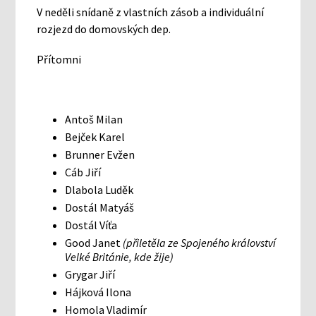
V neděli snídaně z vlastních zásob a individuální
rozjezd do domovských dep.
Přítomni
Antoš Milan
Bejček Karel
Brunner Evžen
Cáb Jiří
Dlabola Luděk
Dostál Matyáš
Dostál Víťa
Good Janet
(přiletěla ze Spojeného království
Velké Británie, kde žije)
Grygar Jiří
Hájková Ilona
Homola Vladimír