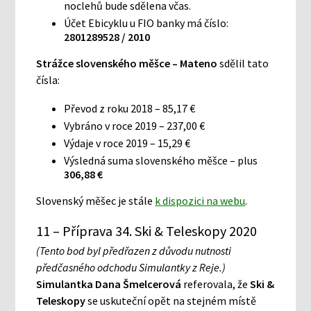
noclehů bude sdělena včas.
Účet Ebicyklu u FIO banky má číslo:
2801289528 / 2010
Strážce slovenského měšce – Mateno
sdělil tato
čísla:
Převod z roku 2018 – 85,17 €
Vybráno v roce 2019 – 237,00 €
Výdaje v roce 2019 – 15,29 €
Výsledná suma slovenského měšce – plus
306,88 €
Slovenský měšec je stále
k dispozici na webu
.
11 – Příprava 34. Ski & Teleskopy 2020
(Tento bod byl předřazen z důvodu nutnosti
předčasného odchodu Simulantky z Reje.)
Simulantka Dana Šmelcerová
referovala, že
Ski &
Teleskopy
se uskuteční opět na stejném místě