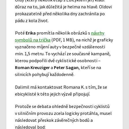
důraz na to, jak důležitá je helma na hlavě. Oldovi
prokazatelně před několika dny zachránila po
pádu z kola život.
Poté
Erika
promítla několik obrázků s
návrhy
symbolů na trička
(PDF, 1 MB), na nichž je graficky
vyznačeno míjení auty v bezpečné vzdálenosti
min. 1,5 metru. To vychází ze současné kampaně,
kterou podpořili dvě cyklistické osobnosti –
Roman Kreuziger
a
Peter Sagan
, kteří se na
silnicích pohybují každodenně.
Dalimil má kontaktovat Romana K. s tím, že se
ebicyklisté k této jejich výzvě připojují.
Protože se debata ohledně bezpečnosti cyklistů
v silničním provozu zcela logicky protáhla, musel
následovat přeskok závěrečných bodů a
následoval bod: