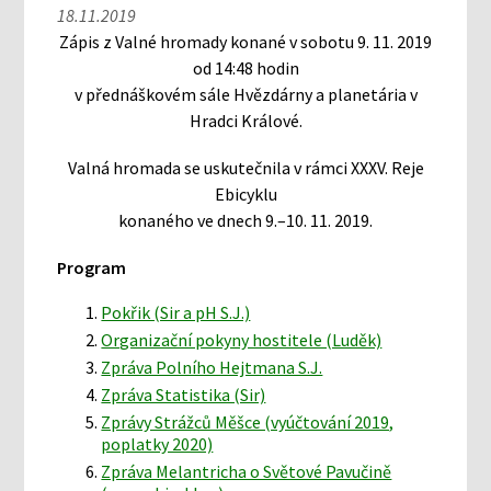
18.11.2019
Zápis z Valné hromady konané v sobotu 9. 11. 2019
od 14:48 hodin
v přednáškovém sále Hvězdárny a planetária v
Hradci Králové.
Valná hromada se uskutečnila v rámci XXXV. Reje
Ebicyklu
konaného ve dnech 9.–10. 11. 2019.
Program
Pokřik (Sir a pH S.J.)
Organizační pokyny hostitele (Luděk)
Zpráva Polního Hejtmana S.J.
Zpráva Statistika (Sir)
Zprávy Strážců Měšce (vyúčtování 2019,
poplatky 2020)
Zpráva Melantricha o Světové Pavučině