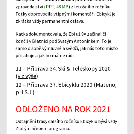
zpravodajství (
PPT, 48 MB
) z letošního ročníku.
Fotky doprovodila vtipnými komentáři. Ebicykl je
zkrátka vždy permanentní oslava.
Katka dokumentovala, že Ebi už 9× začínal či
končil v Blatnici pod Svatým Antonínkem. To je
samo o sobě výmluvné a svědčí, jak nás toto místo
přitahuje a jak ho máme rádi.
11 – Příprava 34. Ski & Teleskopy 2020
(
viz výše
)
12 – Příprava 37. Ebicyklu 2020 (Mateno,
pH S.J.)
ODLOŽENO NA ROK 2021
Odtajnění trasy dalšího ročníku Ebicyklu bývá vždy
Zlatým hřebem programu.