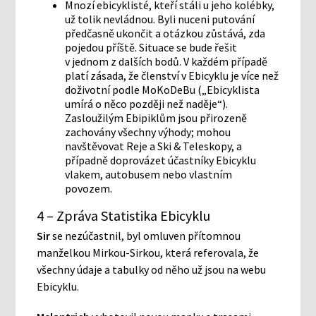
Mnozí ebicyklisté, kteří stáli u jeho kolébky,
už tolik nevládnou. Byli nuceni putování
předčasně ukončit a otázkou zůstává, zda
pojedou příště. Situace se bude řešit
v jednom z dalších bodů. V každém případě
platí zásada, že členství v Ebicyklu je více než
doživotní podle MoKoDeBu („Ebicyklista
umírá o něco později než naděje“).
Zasloužilým Ebipiklům jsou přirozeně
zachovány všechny výhody; mohou
navštěvovat Reje a Ski & Teleskopy, a
případně doprovázet účastníky Ebicyklu
vlakem, autobusem nebo vlastním
povozem.
4 – Zpráva Statistika Ebicyklu
Sir
se nezúčastnil, byl omluven přítomnou
manželkou Mirkou-Sirkou, která referovala, že
všechny údaje a tabulky od něho už jsou na webu
Ebicyklu.