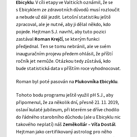
Ebicyklu
. V cíli etapy ve Valticích oznámil, že se
s Ebicyklem ze zdravotních důvodů musí rozloučit
a nebude už dál jezdit. Letošní statistiku ještě
zpracoval, ale je nutné, aby ji dělal někdo, kdo
pojede. Hejtman S.J. navrhl, aby tuto pozici
zastával
Roman Krejčí
, se kterým funkci
předjednal. Ten se tomu nebránil, ale ve svém
inauguračním projevu předem ohlásil, že příští
ročník jet nemůže. Otázkou tedy zůstává, kdo
bude statistická data v příštím roce vyhodnocovat.
Roman byl poté pasován na
Plukovníka Ebicyklu
.
Tohoto bodu programu ještě využil pH S.J., aby
připomenul, že za několik dní, přesně 21. 11. 2019,
oslaví kulaté jubileum, při kterém se dříve chodilo
do řádného starobního důchodu (ale u Ebicyklu nic
takového neplatí) náš
Zeměkollár – Víťa Dostál
.
Hejtman jako certifikovaný astrolog pro něho