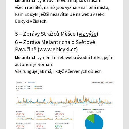
Melantrich
vyhotovil novou mapku s trasami
všech ročníků, na níž jsou vyznačena i bílá místa,
kam Ebicykl ještě nezavítal. Je na webu v sekci
Ebicykl v číslech.
5 – Zprávy Strážců Měšce (
viz výše
)
6 – Zpráva Melantricha o Světové
Pavučině (www.ebicykl.cz)
Melantrich
vyměnil na ebiwebu úvodní fotku, jejím
autorem je Roman.
Vše funguje jak má, i když v červených číslech.