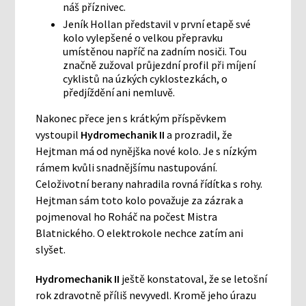
náš příznivec.
Jeník Hollan představil v první etapě své
kolo vylepšené o velkou přepravku
umístěnou napříč na zadním nosiči. Tou
značně zužoval průjezdní profil při míjení
cyklistů na úzkých cyklostezkách, o
předjíždění ani nemluvě.
Nakonec přece jen s krátkým příspěvkem
vystoupil
Hydromechanik II
a prozradil, že
Hejtman má od nynějška nové kolo. Je s nízkým
rámem kvůli snadnějšímu nastupování.
Celoživotní berany nahradila rovná řídítka s rohy.
Hejtman sám toto kolo považuje za zázrak a
pojmenoval ho Roháč na počest Mistra
Blatnického. O elektrokole nechce zatím ani
slyšet.
Hydromechanik II
ještě konstatoval, že se letošní
rok zdravotně příliš nevyvedl. Kromě jeho úrazu