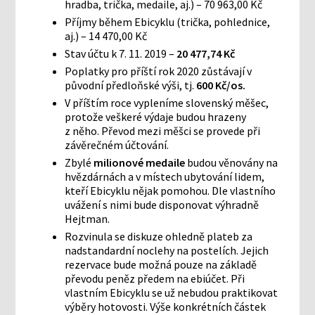
hradba, trička, medaile, aj.) – 70 963,00 Kč
Příjmy během Ebicyklu (trička, pohlednice,
aj.) – 14 470,00 Kč
Stav účtu k 7. 11. 2019 –
20 477,74 Kč
Poplatky pro příští rok 2020 zůstávají v
původní předloňské výši, tj.
600 Kč/os.
V příštím roce vypleníme slovenský měšec,
protože veškeré výdaje budou hrazeny
z něho. Převod mezi měšci se provede při
závěrečném účtování.
Zbylé
milionové medaile
budou věnovány na
hvězdárnách a v místech ubytování lidem,
kteří Ebicyklu nějak pomohou. Dle vlastního
uvážení s nimi bude disponovat výhradně
Hejtman.
Rozvinula se diskuze ohledně plateb za
nadstandardní noclehy na postelích. Jejich
rezervace bude možná pouze na základě
převodu peněz předem na ebiúčet. Při
vlastním Ebicyklu se už nebudou praktikovat
výběry hotovosti. Výše konkrétních částek