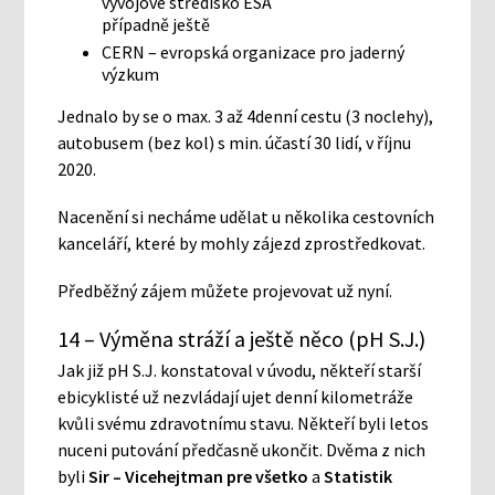
vývojové středisko ESA
případně ještě
CERN – evropská organizace pro jaderný
výzkum
Jednalo by se o max. 3 až 4denní cestu (3 noclehy),
autobusem (bez kol) s min. účastí 30 lidí, v říjnu
2020.
Nacenění si necháme udělat u několika cestovních
kanceláří, které by mohly zájezd zprostředkovat.
Předběžný zájem můžete projevovat už nyní.
14 – Výměna stráží a ještě něco (pH S.J.)
Jak již pH S.J. konstatoval v úvodu, někteří starší
ebicyklisté už nezvládají ujet denní kilometráže
kvůli svému zdravotnímu stavu. Někteří byli letos
nuceni putování předčasně ukončit. Dvěma z nich
byli
Sir – Vicehejtman pre všetko
a
Statistik