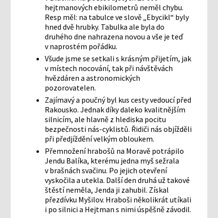
hejtmanových ebikilometrů neměl chybu.
Resp měl: na tabulce ve slově „Ebycikl“ byly
hned dvě hrubky. Tabulka ale byla do
druhého dne nahrazena novou a vše je teď
v naprostém pořádku.
Všude jsme se setkali s krásným přijetím, jak
v místech nocování, tak při návštěvách
hvězdáren a astronomických
pozorovatelen.
Zajímavý a poučný byl kus cesty vedoucí před
Rakousko. Jednak díky daleko kvalitnějším
silnicím, ale hlavně z hlediska pocitu
bezpečnosti nás-cyklistů. Řidiči nás objížděli
při předjíždění velkým obloukem.
Přemnožení hrabošů na Moravě potrápilo
Jendu Balíka, kterému jedna myš sežrala
v brašnách svačinu. Po jejich otevření
vyskočila a utekla. Další den druhá už takové
štěstí neměla, Jenda ji zahubil. Získal
přezdívku Myšilov. Hraboši několikrát utíkali
i po silnici a Hejtman s nimi úspěšně závodil.