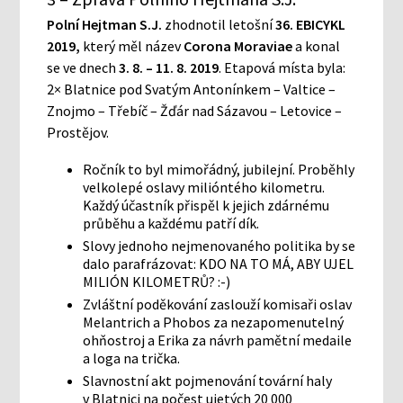
Polní Hejtman S.J.
zhodnotil letošní
36. EBICYKL
2019,
který měl název
Corona Moraviae
a konal
se ve dnech
3. 8. – 11. 8. 2019
. Etapová místa byla:
2× Blatnice pod Svatým Antonínkem – Valtice –
Znojmo – Třebíč – Žďár nad Sázavou – Letovice –
Prostějov.
Ročník to byl mimořádný, jubilejní. Proběhly
velkolepé oslavy milióntého kilometru.
Každý účastník přispěl k jejich zdárnému
průběhu a každému patří dík.
Slovy jednoho nejmenovaného politika by se
dalo parafrázovat: KDO NA TO MÁ, ABY UJEL
MILIÓN KILOMETRŮ? :-)
Zvláštní poděkování zaslouží komisaři oslav
Melantrich a Phobos za nezapomenutelný
ohňostroj a Erika za návrh pamětní medaile
a loga na trička.
Slavnostní akt pojmenování tovární haly
v Blatnici na počest ujetých 20 000