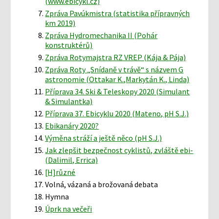
(www.ebicykl.cz)
Zpráva Pavúkmistra (statistika přípravných
km 2019)
Zpráva Hydromechanika II (Pohár
konstruktérů)
Zpráva Rotymajstra RZ VREP (Kája & Pája)
Zpráva Roty „Snídaně v trávě“ s názvem G
astronomie (Ottakar K.,Markytán K., Linda)
Příprava 34. Ski & Teleskopy 2020 (Simulant
& Simulantka)
Příprava 37. Ebicyklu 2020 (Mateno, pH S.J.)
Ebikanáry 2020?
Výměna stráží a ještě něco (pH S.J.)
Jak zlepšit bezpečnost cyklistů, zvláště ebi-
(Dalimil, Errica)
[H]různé
Volná, vázaná a brožovaná debata
Hymna
Úprk na večeři