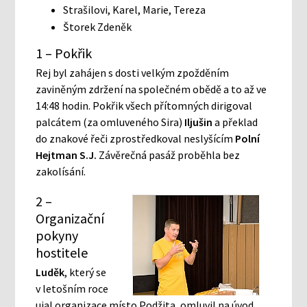
Strašilovi, Karel, Marie, Tereza
Štorek Zdeněk
1 – Pokřik
Rej byl zahájen s dosti velkým zpožděním
zaviněným zdržení na společném obědě a to až ve
14:48 hodin. Pokřik všech přítomných dirigoval
palcátem (za omluveného Sira)
Iljušin
a překlad
do znakové řeči zprostředkoval neslyšícím
Polní
Hejtman S.J.
Závěrečná pasáž proběhla bez
zakolísání.
2 –
Organizační
pokyny
hostitele
Luděk
, který se
v letošním roce
ujal organizace místo Podžita, omluvil na úvod