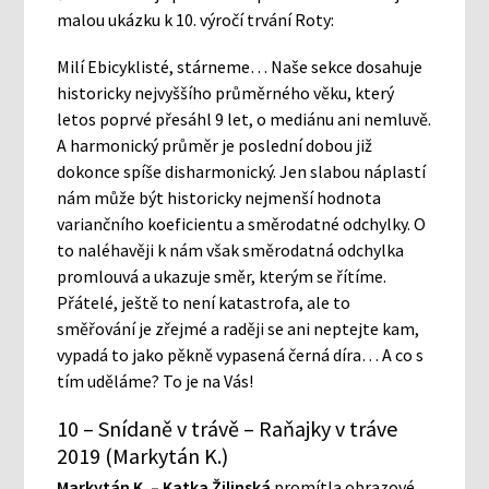
malou ukázku k 10. výročí trvání Roty:
Milí Ebicyklisté, stárneme… Naše sekce dosahuje
historicky nejvyššího průměrného věku, který
letos poprvé přesáhl 9 let, o mediánu ani nemluvě.
A harmonický průměr je poslední dobou již
dokonce spíše disharmonický. Jen slabou náplastí
nám může být historicky nejmenší hodnota
variančního koeficientu a směrodatné odchylky. O
to naléhavěji k nám však směrodatná odchylka
promlouvá a ukazuje směr, kterým se řítíme.
Přátelé, ještě to není katastrofa, ale to
směřování je zřejmé a raději se ani neptejte kam,
vypadá to jako pěkně vypasená černá díra… A co s
tím uděláme? To je na Vás!
10 – Snídaně v trávě – Raňajky v tráve
2019 (Markytán K.)
Markytán K. – Katka Žilinská
promítla obrazové