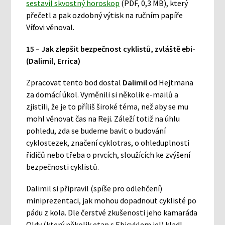
sestavil skvostný horoskop
(PDF, 0,3 MB), který
přečetl a pak ozdobný výtisk na ručním papíře
Víťovi věnoval.
15 – Jak zlepšit bezpečnost cyklistů, zvláště ebi-
(Dalimil, Errica)
Zpracovat tento bod dostal
Dalimil
od Hejtmana
za domácí úkol. Vyměnili si několik e-mailů a
zjistili, že je to příliš široké téma, než aby se mu
mohl věnovat čas na Reji. Záleží totiž na úhlu
pohledu, zda se budeme bavit o budování
cyklostezek, značení cyklotras, o ohleduplnosti
řidičů nebo třeba o prvcích, sloužících ke zvýšení
bezpečnosti cyklistů.
Dalimil si připravil (spíše pro odlehčení)
miniprezentaci, jak mohou dopadnout cyklisté po
pádu z kola. Dle čerstvé zkušenosti jeho kamaráda
Oldy (který několik etap s Ebicyklem jel) kladl