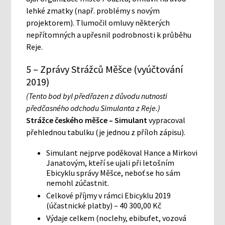
lehké zmatky (např. problémy s novým
projektorem). Tlumočil omluvy některých
nepřítomných a upřesnil podrobnosti k průběhu
Reje.
5 – Zprávy Strážců Měšce (vyúčtování
2019)
(Tento bod byl předřazen z důvodu nutnosti
předčasného odchodu Simulanta z Reje.)
Strážce českého měšce – Simulant
vypracoval
přehlednou tabulku (je jednou z příloh zápisu).
Simulant nejprve poděkoval Hance a Mirkovi
Janatovým, kteří se ujali při letošním
Ebicyklu správy Měšce, neboť se ho sám
nemohl zúčastnit.
Celkové příjmy v rámci Ebicyklu 2019
(účastnické platby) – 40 300,00 Kč
Výdaje celkem (noclehy, ebibufet, vozová