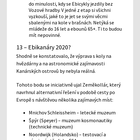
do minulosti, kdy se Ebicykly jezdily bez
Vozové hradby. V jedné z etap si všichni
vyzkouší, jaké to je jet se svými věcmi
sbalenými na kole v brašnách. Netýká se
mládeže do 16 let a ebounů 65+. Ti to budou
mít nepovinné.
13 – Ebikanáry 2020?
Shodně se konstatovalo, že výprava s koly na
hvězdárny a na astronomické zajímavosti
Kanárských ostrovů by nebyla reálná.
Tohoto bodu se iniciativně ujal Zeměkollár, který
navrhnul alternativní řešení v podobě cesty po
Evropě s návštěvou několika zajímavých míst:
Mnichov Schleissheim – letecké muzeum
Špýr (Speyer) – muzeum kosmonautiky
(technické muzeum)
Noordwijk (Holandsko) – testovací a