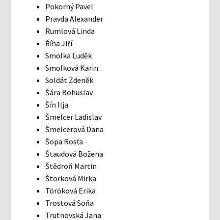
Pokorný Pavel
Pravda Alexander
Rumlová Linda
Říha Jiří
Smolka Luděk
Smolková Karin
Soldát Zdeněk
Šára Bohuslav
Šín Ilja
Šmelcer Ladislav
Šmelcerová Dana
Šopa Rosťa
Štaudová Božena
Štědroň Martin
Štorková Mirka
Töröková Erika
Trostová Soňa
Trutnovská Jana