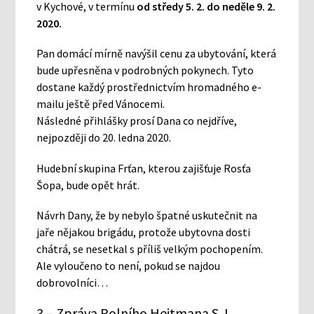
v Kychové, v termínu
od středy 5. 2.
do neděle 9. 2.
2020.
Pan domácí mírně navýšil cenu za ubytování, která
bude upřesněna v podrobných pokynech. Tyto
dostane každý prostřednictvím hromadného e-
mailu ještě před Vánocemi.
Následné přihlášky prosí Dana co nejdříve,
nejpozději do 20. ledna 2020.
Hudební skupina Frťan, kterou zajišťuje Rosťa
Šopa, bude opět hrát.
Návrh Dany, že by nebylo špatné uskutečnit na
jaře nějakou brigádu, protože ubytovna dosti
chátrá, se nesetkal s příliš velkým pochopením.
Ale vyloučeno to není, pokud se najdou
dobrovolníci…
3 – Zpráva Polního Hejtmana S.J.