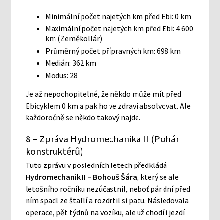
Minimální počet najetých km před Ebi: 0 km
Maximální počet najetých km před Ebi: 4 600
km (Zeměkollár)
Průměrný počet přípravných km: 698 km
Medián: 362 km
Modus: 28
Je až nepochopitelné, že někdo může mít před
Ebicyklem 0 km a pak ho ve zdraví absolvovat. Ale
každoročně se někdo takový najde.
8 – Zpráva Hydromechanika II (Pohár
konstruktérů)
Tuto zprávu v posledních letech předkládá
Hydromechanik II – Bohouš Šára
, který se ale
letošního ročníku nezúčastnil, neboť pár dní před
ním spadl ze štaflí a rozdrtil si patu. Následovala
operace, pět týdnů na vozíku, ale už chodí i jezdí