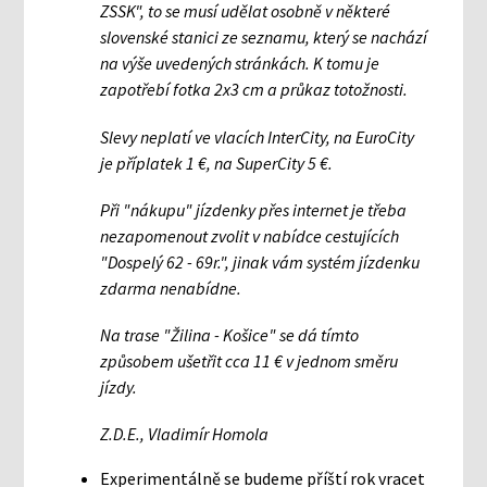
ZSSK", to se musí udělat osobně v některé
slovenské stanici ze seznamu, který se nachází
na výše uvedených stránkách. K tomu je
zapotřebí fotka 2x3 cm a průkaz totožnosti.
Slevy neplatí ve vlacích InterCity, na EuroCity
je příplatek 1 €, na SuperCity 5 €.
Při "nákupu" jízdenky přes internet je třeba
nezapomenout zvolit v nabídce cestujících
"Dospelý 62 - 69r.", jinak vám systém jízdenku
zdarma nenabídne.
Na trase "Žilina - Košice" se dá tímto
způsobem ušetřit cca 11 € v jednom směru
jízdy.
Z.D.E., Vladimír Homola
Experimentálně se budeme příští rok vracet