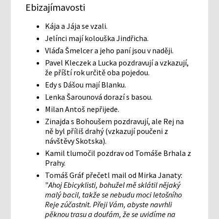
Ebizajímavosti
Kája a Jája se vzali.
Jelínci mají kolouška Jindřicha.
Vláďa Šmelcer a jeho paní jsou v naději.
Pavel Kleczek a Lucka pozdravují a vzkazují,
že příští rok určitě oba pojedou.
Edy s Dášou mají Blanku.
Lenka Šarounová dorazí s basou.
Milan Antoš nepřijede.
Zinajda s Bohoušem pozdravují, ale Rej na
ně byl příliš drahý (vzkazují poučeni z
návštěvy Skotska).
Kamil tlumočil pozdrav od Tomáše Brhala z
Prahy.
Tomáš Gráf přečetl mail od Mirka Janaty:
"
Ahoj Ebicyklisti, bohužel mě sklátil nějaký
malý bacil, takže se nebudu moci letošního
Reje zúčastnit. Přeji Vám, abyste navrhli
pěknou trasu a doufám, že se uvidíme na