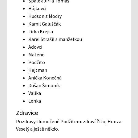
Špalek Jiří a Tomáš
Hájkovci
Hudson z Modry
Kamil Galuščák
Jirka Krejsa
Karel Strašil s manželkou
Aďovci
Mateno
Podžito
Hejtman
Anička Konečná
Dušan Šimoník
Valika
Lenka
Zdravice
Pozdravy tlumočené Podžitem: zdraví Žito, Honza
Veselý a ještě někdo.