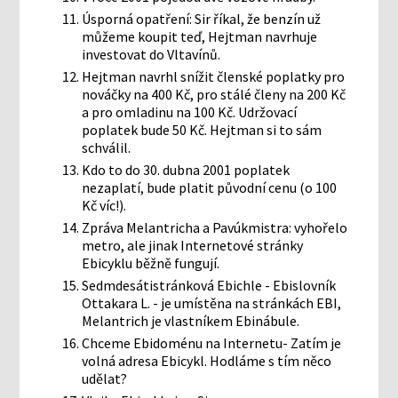
Úsporná opatření: Sir říkal, že benzín už
můžeme koupit teď, Hejtman navrhuje
investovat do Vltavínů.
Hejtman navrhl snížit členské poplatky pro
nováčky na 400 Kč, pro stálé členy na 200 Kč
a pro omladinu na 100 Kč. Udržovací
poplatek bude 50 Kč. Hejtman si to sám
schválil.
Kdo to do 30. dubna 2001 poplatek
nezaplatí, bude platit původní cenu (o 100
Kč víc!).
Zpráva Melantricha a Pavúkmistra: vyhořelo
metro, ale jinak Internetové stránky
Ebicyklu běžně fungují.
Sedmdesátistránková Ebichle - Ebislovník
Ottakara L. - je umístěna na stránkách EBI,
Melantrich je vlastníkem Ebinábule.
Chceme Ebidoménu na Internetu- Zatím je
volná adresa Ebicykl. Hodláme s tím něco
udělat?