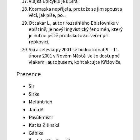
Vlajka Ebicyklu je u Sira.
Kosmaska nepřijela, protože se jim spousta
věcí, jak píše, po...
Ottakar L., autor rozsáhlého Ebislovníku v
ebištině, je nový lingvistický fenomén, který
je nutno ještě prodiskutovat večer při
repkovici.
Ski a teleskopy 2001 se budou konat 9. - 11.
února 2001 v Novém Městě. Je to dostupné
vlakem i autobusem, kontaktujte Křižoviče.
Prezence
Sir
Sirka
Melantrich
Jana M.
Pavúkmistr
Katka Žilinská
Gábika