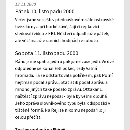
13.11.2000
Pátek 10. listopadu 2000
Večer jsme se sešli v přednáškovém sále ostravské
hvězdárny a při horké kávě, čaji či repkovici
sledovali video z EBI. Někteří odpadli už v pátek,
ale většina až v ranních hodinách v sobotu.
Sobota 11. listopadu 2000
Ráno jsme spali a jedli a pak jsme zase jedli. Ve dvě
odpoledne se konal EBI pokec, tedy Valná
hromada. Ta se odstartovala pokřikem, pak Polní
hejtman podal zprávu, Statistik podal zprávu a
mnoho jiných také podalo zprávu. Ottakar L.
naštěstí zprávu nepodal - byla by velmi dlouhá.
Jeho zpráva slovníkového typu byla k dispozici v
tištěné formě. Na Reji se nikomu nepodařilo ji
celou přečíst.
Zprávy podané na Ebireji