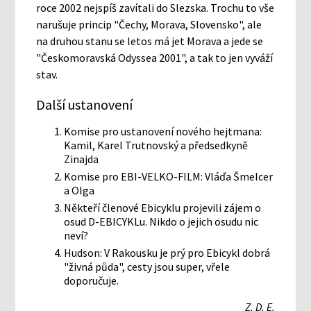
roce 2002 nejspíš zavítali do Slezska. Trochu to vše
narušuje princip "Čechy, Morava, Slovensko", ale
na druhou stanu se letos má jet Morava a jede se
"Českomoravská Odyssea 2001", a tak to jen vyváží
stav.
Další ustanovení
Komise pro ustanovení nového hejtmana:
Kamil, Karel Trutnovský a předsedkyně
Zinajda
Komise pro EBI-VELKO-FILM: Vláďa Šmelcer
a Olga
Někteří členové Ebicyklu projevili zájem o
osud D-EBICYKLu. Nikdo o jejich osudu nic
neví?
Hudson: V Rakousku je prý pro Ebicykl dobrá
"živná půda", cesty jsou super, vřele
doporučuje.
Z. D. E.