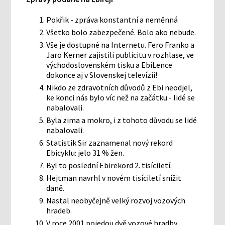
Pokřik - zpráva konstantní a neměnná
Všetko bolo zabezpečené. Bolo ako nebude.
Vše je dostupné na Internetu. Fero Franko a
Jaro Kerner zajistili publicitu v rozhlase, ve
východoslovenském tisku a EbiLence
dokonce aj v Slovenskej televízii!
Nikdo ze zdravotních důvodů z Ebi neodjel,
ke konci nás bylo víc než na začátku - lidé se
nabalovali.
Byla zima a mokro, i z tohoto důvodu se lidé
nabalovali.
Statistik Sir zaznamenal nový rekord
Ebicyklu: jelo 31 % žen.
Byl to poslední Ebirekord 2. tisíciletí.
Hejtman navrhl v novém tisíciletí snížit
daně.
Nastal neobyčejně velký rozvoj vozových
hradeb.
V roce 2001 pojedou dvě vozové hradby.