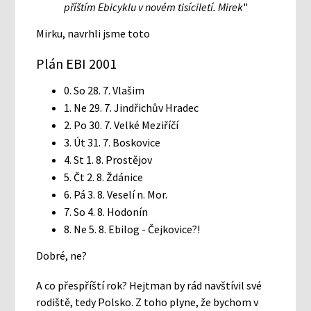
příštím Ebicyklu v novém tisíciletí. Mirek
"
Mirku, navrhli jsme toto
Plán EBI 2001
0. So 28. 7. Vlašim
1. Ne 29. 7. Jindřichův Hradec
2. Po 30. 7. Velké Meziříčí
3. Út 31. 7. Boskovice
4. St 1. 8. Prostějov
5. Čt 2. 8. Ždánice
6. Pá 3. 8. Veselí n. Mor.
7. So 4. 8. Hodonín
8. Ne 5. 8. Ebilog - Čejkovice?!
Dobré, ne?
A co přespříští rok? Hejtman by rád navštívil své
rodiště, tedy Polsko. Z toho plyne, že bychom v